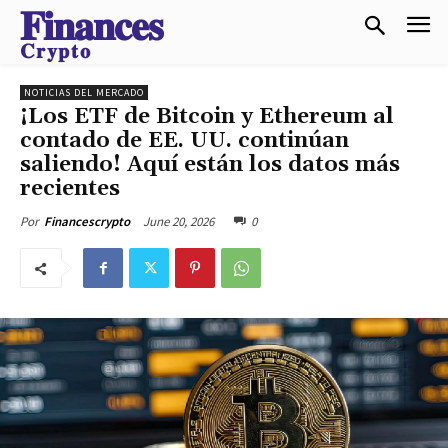
𝐅𝐢𝐧𝐚𝐧𝐜𝐞𝐬
𝐂𝐫𝐲𝐩𝐭𝐨
NOTICIAS DEL MERCADO
¡Los ETF de Bitcoin y Ethereum al
contado de EE. UU. continúan
saliendo! Aquí están los datos más
recientes
June 20, 2026
0
Por
Financescrypto