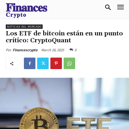
𝐅𝐢𝐧𝐚𝐧𝐜𝐞𝐬
𝐂𝐫𝐲𝐩𝐭𝐨
NOTICIAS DEL MERCADO
Los ETF de bitcoin están en un punto
crítico: CryptoQuant
March 28, 2025
0
Por
Financescrypto