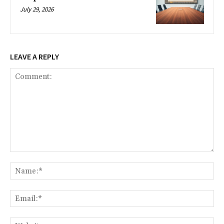
July 29, 2026
LEAVE A REPLY
Comment:
Na
Ema
Web