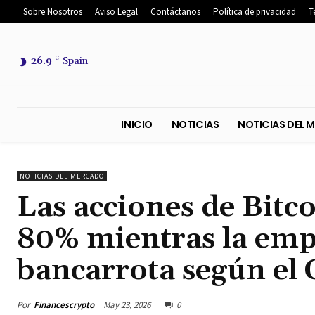
Sobre Nosotros
Aviso Legal
Contáctanos
Política de privacidad
T
26.9
C
Spain
INICIO
NOTICIAS
NOTICIA
NOTICIAS DEL MERCADO
Las acciones de Bit
80% mientras la empr
bancarrota según el 
Por
Financescrypto
May 23, 2026
0