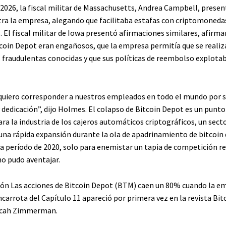
 2026, la fiscal militar de Massachusetts, Andrea Campbell, prese
a la empresa, alegando que facilitaba estafas con criptomonedas 
 El fiscal militar de Iowa presentó afirmaciones similares, afirma
tcoin Depot eran engañosos, que la empresa permitía que se realiz
 fraudulentas conocidas y que sus políticas de reembolso explotab
uiero corresponder a nuestros empleados en todo el mundo por 
 dedicación”, dijo Holmes. El colapso de Bitcoin Depot es un punto
ra la industria de los cajeros automáticos criptográficos, un sect
na rápida expansión durante la ola de apadrinamiento de bitcoin 
la período de 2020, solo para enemistar un tapia de competición re
no pudo aventajar.
ión Las acciones de Bitcoin Depot (BTM) caen un 80% cuando la e
carrota del Capítulo 11 apareció por primera vez en la revista Bitc
Micah Zimmerman.