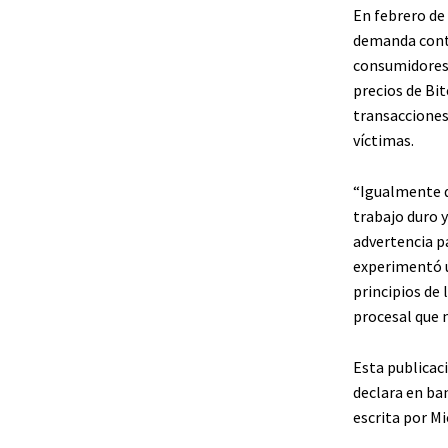
En febrero de
demanda contr
consumidores.
precios de Bi
transacciones
víctimas.
“Igualmente q
trabajo duro y
advertencia pa
experimentó u
principios de 
procesal que 
Esta publicac
declara en ban
escrita por 