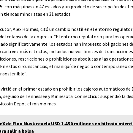
5, con máquinas en 47 estados y un producto de suscripción de efec
en tiendas minoristas en 31 estados.
ecutor, Alex Holmes, citó un cambio hostil en el entorno regulato
 del colapso de la empresa. “El entorno regulatorio para los opera
do significativamente: los estados han impuesto obligaciones d
cada vez más estrictas, incluidos nuevos límites de transacciones 
icciones, restricciones o prohibiciones absolutas a las operacione
“En estas circunstancias, el maniquí de negocio contemporáneo de
nsostenible”.
virtió en el primer estado en prohibir los cajeros automáticos de 
, seguido de Tennessee y Minnesota. Connecticut suspendió la de
Bitcoin Depot el mismo mes.
eX de Elon Musk revela USD 1.450 millones en bitcoin mient
ra salir a bolsa