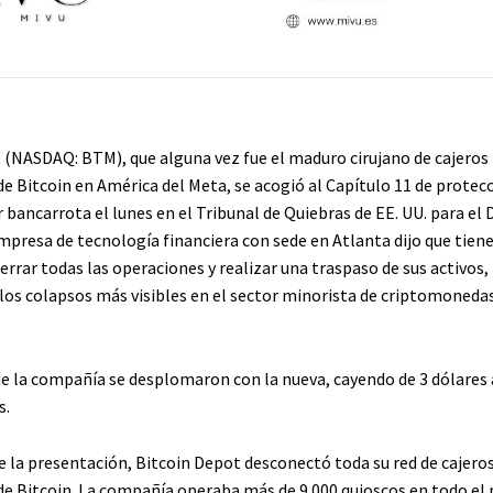
 (NASDAQ: BTM), que alguna vez fue el maduro cirujano de cajeros
e Bitcoin en América del Meta, se acogió al Capítulo 11 de protec
 bancarrota el lunes en el Tribunal de Quiebras de EE. UU. para el D
mpresa de tecnología financiera con sede en Atlanta dijo que tiene
errar todas las operaciones y realizar una traspaso de sus activos, 
los colapsos más visibles en el sector minorista de criptomonedas
de la compañía se desplomaron con la nueva, cayendo de 3 dólares
s.
 la presentación, Bitcoin Depot desconectó toda su red de cajero
e Bitcoin. La compañía operaba más de 9.000 quioscos en todo el