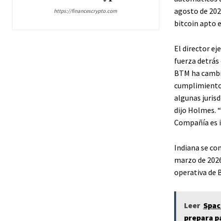
agosto de 202
https://financescrypto.com
bitcoin apto 
El director ej
fuerza detrás
BTM ha cambia
cumplimiento 
algunas jurisd
dijo Holmes. 
Compañía es i
Indiana se con
marzo de 2026
operativa de 
Leer
Spac
prepara pa