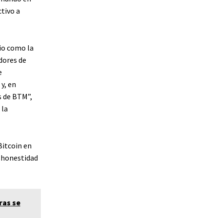
tivo a
rio como la
dores de
e
y, en
s de BTM”,
 la
Bitcoin en
shonestidad
ras se