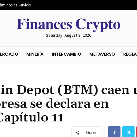
érminos de Servicio
𝐅𝐢𝐧𝐚𝐧𝐜𝐞𝐬 𝐂𝐫𝐲𝐩𝐭𝐨
Saturday, August 8, 2026
S DEL MERCADO
MINERÍA
INTERCAMBIO
METAVER
coin Depot (BTM) caen 
esa se declara en
Capítulo 11
Share