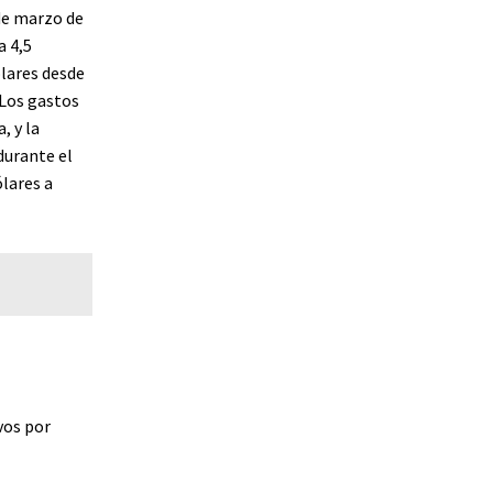
de marzo de
a 4,5
ólares desde
 Los gastos
, y la
durante el
ólares a
vos por