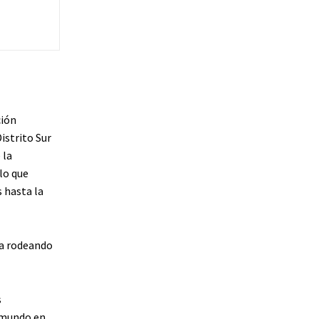
ción
istrito Sur
 la
lo que
 hasta la
 a rodeando
s
 mundo en