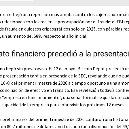
toria reflejó una represión más amplia contra los cajeros automát
 relacionada con la creciente preocupación por el fraude: el FBI re
de fraude en quioscos criptográficos solo en 2025, con pérdidas re
, un aumento del 58% respecto al año inicial.
ato financiero precedió a la presentac
no llegó sin previo aviso. El 12 de mayo, Bitcoin Depot presentó u
de presentación tardía en presencia de la SEC, revelando que no pu
 10-Q del primer trimestre de 2026 a tiempo oportuno a una amor
conciliación de efectivo en tránsito. Esa revelación todavía conll
e “empresa en funcionamiento”, una señal formal de que la direcci
a capacidad de la empresa para sobrevivir los próximos 12 meses.
s preliminares del primer trimestre de 2026 contaron una historia 
ron 80,7 millones de dólares año tras año (una disminución del 49