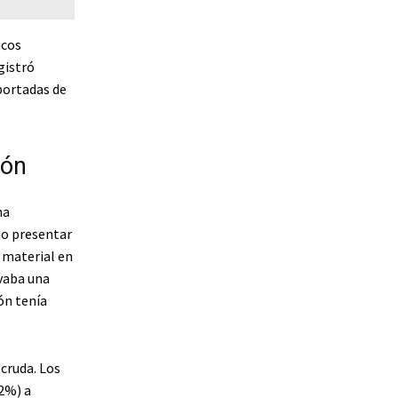
icos
gistró
portadas de
ión
na
do presentar
 material en
evaba una
ón tenía
cruda. Los
,2%) a