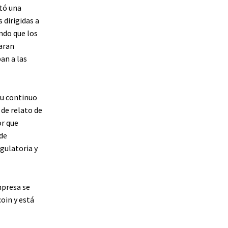
ntó una
dirigidas a
ndo que los
aran
an a las
su continuo
 de relato de
or que
de
gulatoria y
mpresa se
oin y está