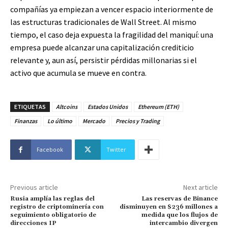
compañías ya empiezan a vencer espacio interiormente de
las estructuras tradicionales de Wall Street. Al mismo
tiempo, el caso deja expuesta la fragilidad del maniquí: una
empresa puede alcanzar una capitalización crediticio
relevante y, aun así, persistir pérdidas millonarias si el
activo que acumula se mueve en contra.
ETIQUETAS
Altcoins
Estados Unidos
Ethereum (ETH)
Finanzas
Lo último
Mercado
Precios y Trading
Facebook
Twitter
Previous article
Next article
Rusia amplía las reglas del
Las reservas de Binance
registro de criptominería con
disminuyen en $236 millones a
seguimiento obligatorio de
medida que los flujos de
direcciones IP
intercambio divergen