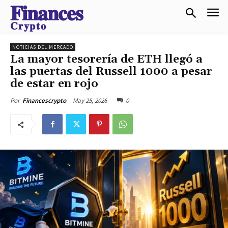
𝐅𝐢𝐧𝐚𝐧𝐜𝐞𝐬
𝐂𝐫𝐲𝐩𝐭𝐨
NOTICIAS DEL MERCADO
La mayor tesorería de ETH llegó a
las puertas del Russell 1000 a pesar
de estar en rojo
May 25, 2026
0
Por
Financescrypto