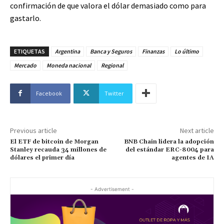
confirmación de que valora el dólar demasiado como para
gastarlo.
ETIQUETAS
Argentina
Banca y Seguros
Finanzas
Lo último
Mercado
Moneda nacional
Regional
Facebook
Twitter
Previous article
Next article
El ETF de bitcoin de Morgan
BNB Chain lidera la adopción
Stanley recauda 34 millones de
del estándar ERC-8004 para
dólares el primer día
agentes de IA
- Advertisement -