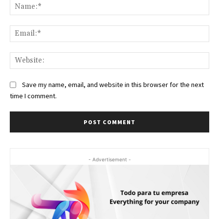
Na
Ema
Web
Save my name, email, and website in this browser for the next
time I comment.
- Advertisement -