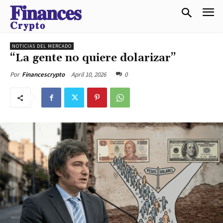
𝐅𝐢𝐧𝐚𝐧𝐜𝐞𝐬
𝐂𝐫𝐲𝐩𝐭𝐨
NOTICIAS DEL MERCADO
“La gente no quiere dolarizar”
April 10, 2026
0
Por
Financescrypto