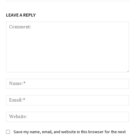
LEAVE A REPLY
Comment:
Na
Ema
Web
Save my name, email, and website in this browser for the next