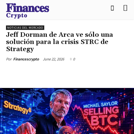
𝐅𝐢𝐧𝐚𝐧𝐜𝐞𝐬
𝐂𝐫𝐲𝐩𝐭𝐨
NOTICIAS DEL MERCADO
Jeff Dorman de Arca ve sólo una
solución para la crisis STRC de
Strategy
June 22, 2026
0
Por
Financescrypto