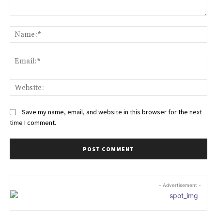
Comment:
Na
Ema
Web
Save my name, email, and website in this browser for the next
time I comment.
- Advertisement -