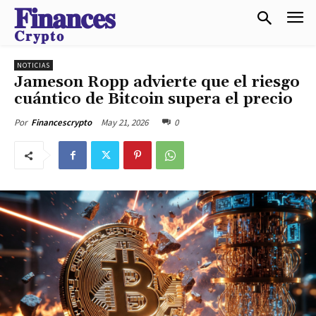
𝐅𝐢𝐧𝐚𝐧𝐜𝐞𝐬
𝐂𝐫𝐲𝐩𝐭𝐨
NOTICIAS
Jameson Ropp advierte que el riesgo
cuántico de Bitcoin supera el precio
May 21, 2026
0
Por
Financescrypto