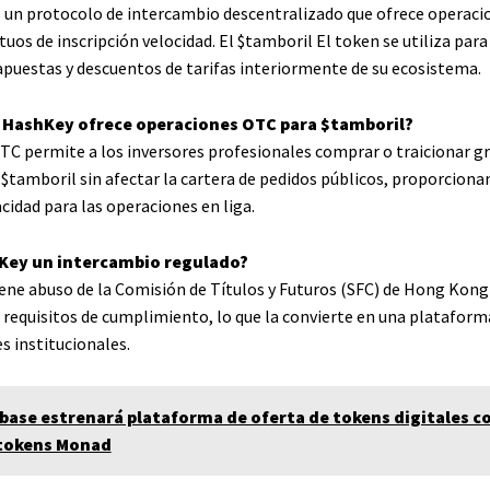
s un protocolo de intercambio descentralizado que ofrece operaci
uos de inscripción velocidad. El
$tamboril
El token se utiliza para
puestas y descuentos de tarifas interiormente de su ecosistema.
é HashKey ofrece operaciones OTC para
$tamboril
?
TC permite a los inversores profesionales comprar o traicionar g
e
$tamboril
sin afectar la cartera de pedidos públicos, proporcion
acidad para las operaciones en liga.
hKey un intercambio regulado?
iene abuso de la Comisión de Títulos y Futuros (SFC) de Hong Kong
s requisitos de cumplimiento, lo que la convierte en una plataform
s institucionales.
base estrenará plataforma de oferta de tokens digitales co
 tokens Monad