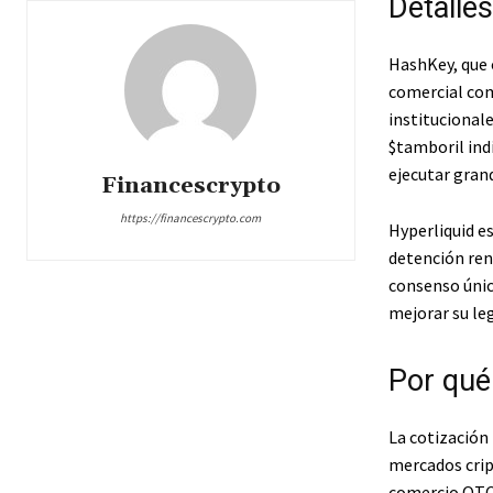
Detalles
HashKey, que 
comercial com
institucionale
$tamboril
ind
ejecutar grand
Financescrypto
https://financescrypto.com
Hyperliquid e
detención ren
consenso únic
mejorar su leg
Por qué
La cotización 
mercados cript
comercio OTC 