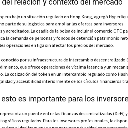
 del relación y contexto del mercado
opera bajo un situación regulado en Hong Kong, agregó Hyperliquid
o parte de su logística para ampliar las ofertas para inversores
s y acreditados. La osadía de la bolsa de incluir el comercio OTC pa
ica la demanda de personas y fondos de detención patrimonio net
es operaciones en liga sin afectar los precios del mercado.
s conocido por su infraestructura de intercambio descentralizado 
dimiento, que ofrece operaciones de víctima latencia y un mecan
o. La cotización del token en un intercambio regulado como Hash
alidad y accesibilidad interiormente de los círculos financieros tra
 esto es importante para los inversor
representa un puente entre las finanzas descentralizadas (DeFi) y
ográficos regulados. Para los inversores profesionales, la disponi
reduce el deslizamiento y proporciona privacidad para transacci