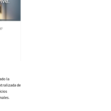
ado la
ntralizada de
icios
nales.