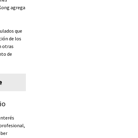
 Kong agrega
gulados que
ión de los
n otras
nto de
9
io
interés
 profesional,
aber