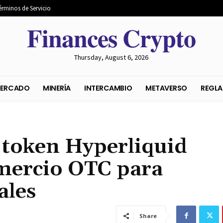
érminos de Servicio
𝐅𝐢𝐧𝐚𝐧𝐜𝐞𝐬 𝐂𝐫𝐲𝐩𝐭𝐨
Thursday, August 6, 2026
S DEL MERCADO
MINERÍA
INTERCAMBIO
METAVER
token Hyperliquid
omercio OTC para
ales
Share