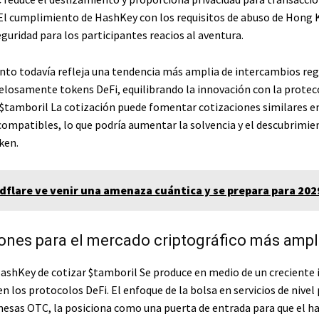
 El cumplimiento de HashKey con los requisitos de abuso de Hong
guridad para los participantes reacios al aventura.
to todavía refleja una tendencia más amplia de intercambios re
elosamente tokens DeFi, equilibrando la innovación con la protecc
$tamboril
La cotización puede fomentar cotizaciones similares e
ompatibles, lo que podría aumentar la solvencia y el descubrimie
ken.
dflare ve venir una amenaza cuántica y se prepara para 202
ones para el mercado criptográfico más ampl
HashKey de cotizar
$tamboril
Se produce en medio de un creciente 
en los protocolos DeFi. El enfoque de la bolsa en servicios de nivel
 mesas OTC, la posiciona como una puerta de entrada para que el h