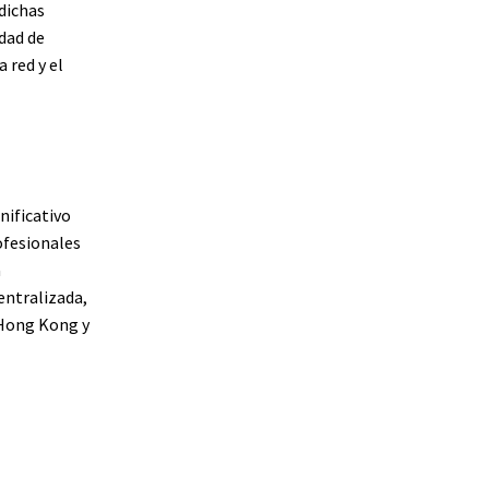
 dichas
dad de
 red y el
nificativo
ofesionales
a
entralizada,
 Hong Kong y