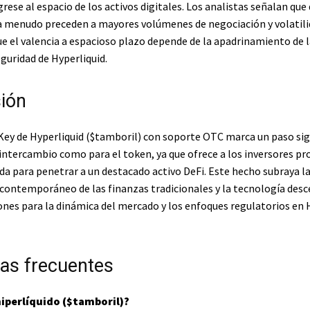
grese al espacio de los activos digitales. Los analistas señalan que
a menudo preceden a mayores volúmenes de negociación y volatili
e el valencia a espacioso plazo depende de la apadrinamiento de la
eguridad de Hyperliquid.
ión
Key de Hyperliquid (
$tamboril
) con soporte OTC marca un paso sig
 intercambio como para el token, ya que ofrece a los inversores pr
da para penetrar a un destacado activo DeFi. Este hecho subraya l
contemporáneo de las finanzas tradicionales y la tecnología desc
ones para la dinámica del mercado y los enfoques regulatorios en
as frecuentes
hiperlíquido (
$tamboril
)?