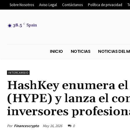
Sobre Nosotros
Aviso Legal
Contáctanos
Política de privacidad
T
38.5
C
Spain
INICIO
NOTICIAS
NOTICIA
INTERCAMBIO
HashKey enumera el 
(HYPE) y lanza el c
inversores profesion
Por
Financescrypto
May 16, 2026
0