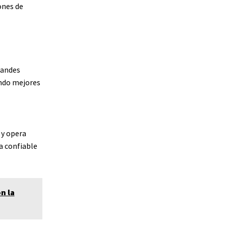
ones de
randes
ando mejores
 y opera
a confiable
n la