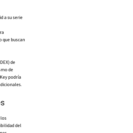
 a su serie
ra
o que buscan
(DEX) de
ismo de
Key podría
dicionales.
es
 los
bilidad del
ones