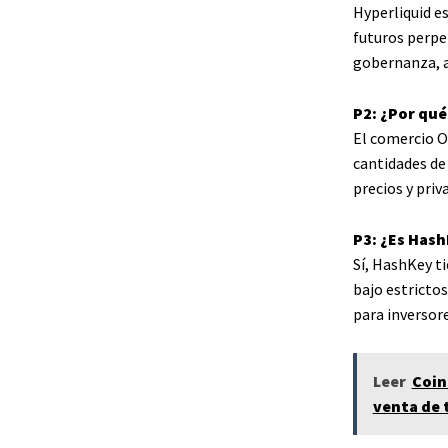
Hyperliquid e
futuros perpet
gobernanza, a
P2: ¿Por qu
El comercio O
cantidades d
precios y priv
P3: ¿Es Has
Sí, HashKey t
bajo estricto
para inversore
Leer
Coin
venta de