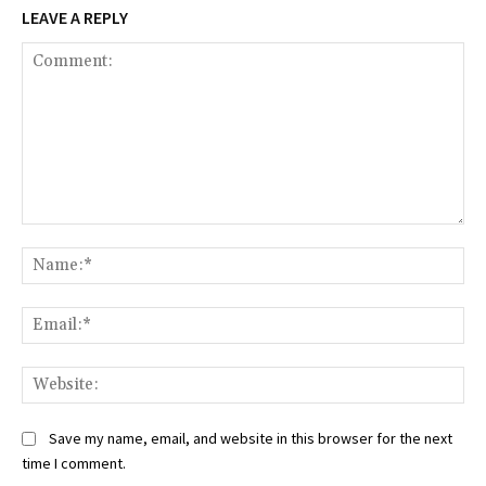
LEAVE A REPLY
Comment:
Na
Ema
Web
Save my name, email, and website in this browser for the next
time I comment.