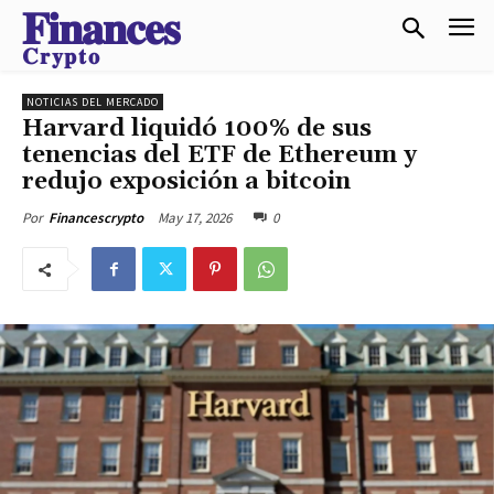
𝐅𝐢𝐧𝐚𝐧𝐜𝐞𝐬
𝐂𝐫𝐲𝐩𝐭𝐨
NOTICIAS DEL MERCADO
Harvard liquidó 100% de sus
tenencias del ETF de Ethereum y
redujo exposición a bitcoin
May 17, 2026
0
Por
Financescrypto