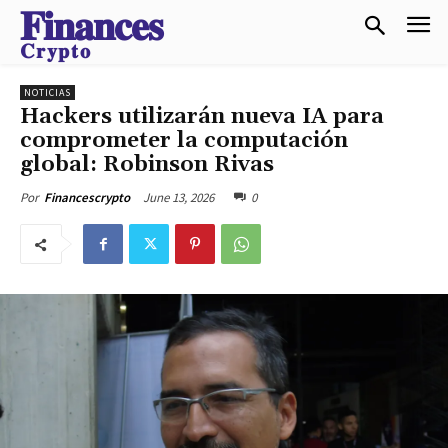
𝐅𝐢𝐧𝐚𝐧𝐜𝐞𝐬
𝐂𝐫𝐲𝐩𝐭𝐨
NOTICIAS
Hackers utilizarán nueva IA para
comprometer la computación
global: Robinson Rivas
June 13, 2026
0
Por
Financescrypto