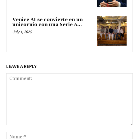
Venice AI se convierte en un
unicornio con una Serie A...
July 1, 2026
LEAVE A REPLY
Comment:
Na