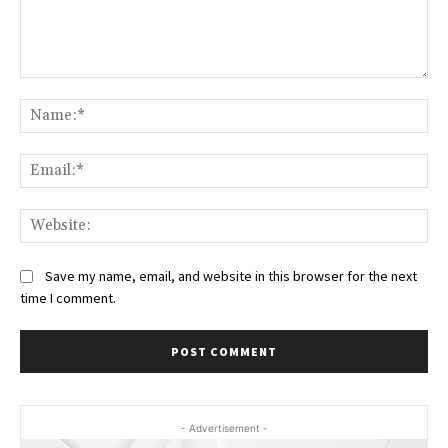
Comment:
Na
Ema
Web
Save my name, email, and website in this browser for the next
time I comment.
- Advertisement -