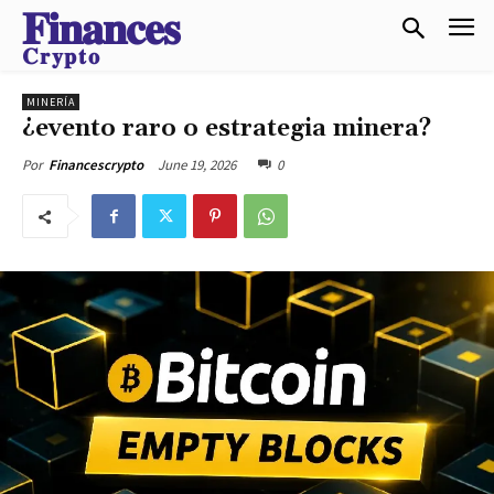
𝐅𝐢𝐧𝐚𝐧𝐜𝐞𝐬
𝐂𝐫𝐲𝐩𝐭𝐨
MINERÍA
¿evento raro o estrategia minera?
June 19, 2026
0
Por
Financescrypto