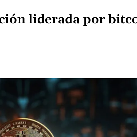
ión liderada por bitc
Share