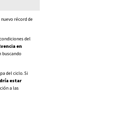
 nuevo récord de
condiciones del
lvencia en
ón buscando
a del ciclo. Si
dría estar
ción a las