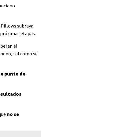
 anciano
, Pillows subraya
 próximas etapas.
uperan el
mpeño, tal como se
se punto de
resultados
 que
no se