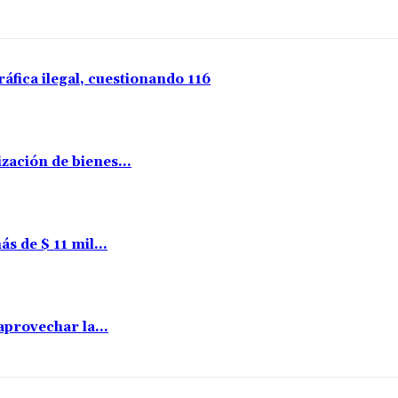
ráfica ilegal, cuestionando 116
zación de bienes...
s de $ 11 mil...
aprovechar la...