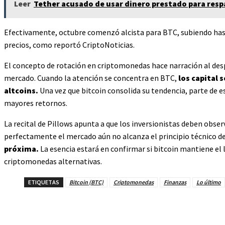
Leer
Tether acusado de usar dinero prestado para res
Efectivamente, octubre comenzó alcista para BTC, subiendo hast
precios, como reportó CriptoNoticias.
El concepto de rotación en criptomonedas hace narración al desp
mercado. Cuando la atención se concentra en BTC,
los capital 
altcoins.
Una vez que bitcoin consolida su tendencia, parte de e
mayores retornos.
La recital de Pillows apunta a que los inversionistas deben observ
perfectamente el mercado aún no alcanza el principio técnico de
próxima.
La esencia estará en confirmar si bitcoin mantiene el l
criptomonedas alternativas.
ETIQUETAS
Bitcoin (BTC)
Criptomonedas
Finanzas
Lo último
Share
Facebook
Twitter
Pin