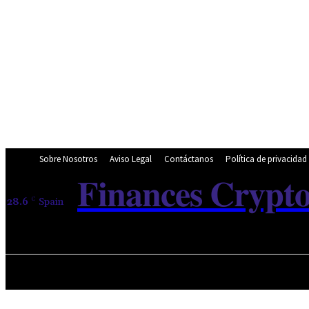
Sobre Nosotros
Aviso Legal
Contáctanos
Política de privacidad
𝐅𝐢𝐧𝐚𝐧𝐜𝐞𝐬 𝐂𝐫𝐲𝐩𝐭
28.6
C
Spain
Friday, August 7, 2026
INICIO
NOTICIAS
NOTICIAS 