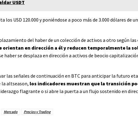
paldar USDT
a los USD 120.000 y poniéndose a poco más de 3.000 dólares de un
lazamiento del haber de un colección de activos a otro según las 
se orientan en dirección a él y reducen temporalmente la so
se haber se desplaza en dirección a activos de beocio capitalizaci
ar las señales de continuación en BTC para anticipar la futuro etap
 la altseason,
los indicadores muestran que la transición po
iderazgo flagrante o si abre la puerta a un flujo sostenido en direc
Mercado
Precios y Trading
terest
WhatsApp