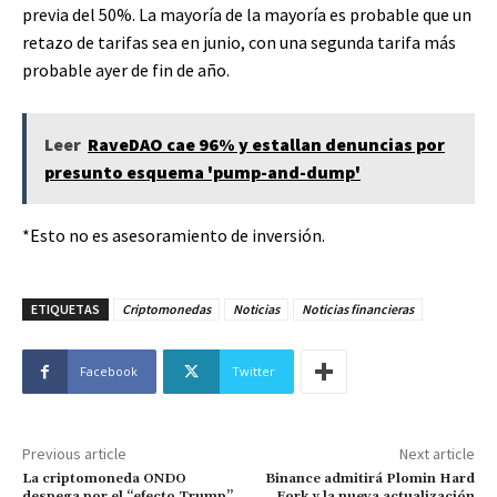
previa del 50%. La mayoría de la mayoría es probable que un
retazo de tarifas sea en junio, con una segunda tarifa más
probable ayer de fin de año.
Leer
RaveDAO cae 96% y estallan denuncias por
presunto esquema 'pump-and-dump'
*Esto no es asesoramiento de inversión.
ETIQUETAS
Criptomonedas
Noticias
Noticias financieras
Facebook
Twitter
Previous article
Next article
La criptomoneda ONDO
Binance admitirá Plomin Hard
despega por el “efecto Trump”
Fork y la nueva actualización