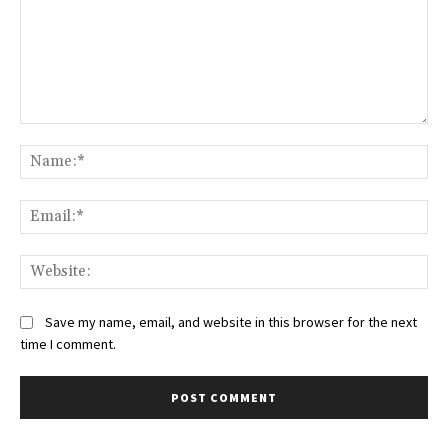
Comment:
Na
Ema
Web
Save my name, email, and website in this browser for the next
time I comment.