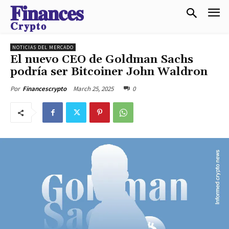
𝐅𝐢𝐧𝐚𝐧𝐜𝐞𝐬
𝐂𝐫𝐲𝐩𝐭𝐨
NOTICIAS DEL MERCADO
El nuevo CEO de Goldman Sachs
podría ser Bitcoiner John Waldron
March 25, 2025
0
Por
Financescrypto