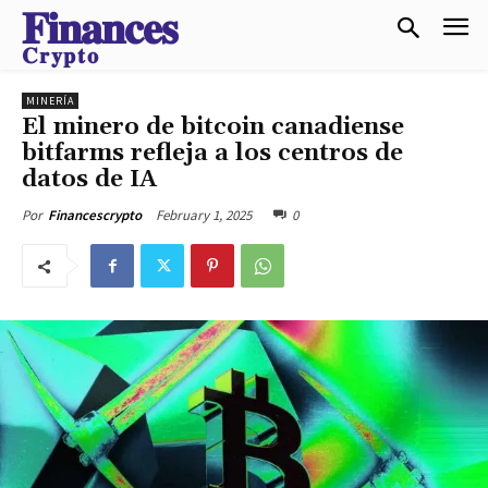
𝐅𝐢𝐧𝐚𝐧𝐜𝐞𝐬
𝐂𝐫𝐲𝐩𝐭𝐨
MINERÍA
El minero de bitcoin canadiense
bitfarms refleja a los centros de
datos de IA
February 1, 2025
0
Por
Financescrypto