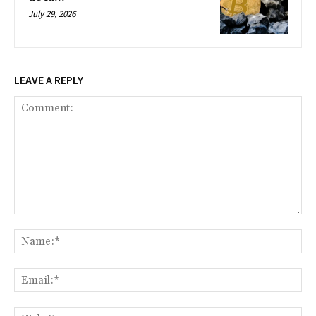
July 29, 2026
LEAVE A REPLY
Comment:
Na
Ema
Web