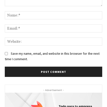
Comment:
Na
Ema
Web
Save my name, email, and website in this browser for the next
time I comment.
- Advertisement -