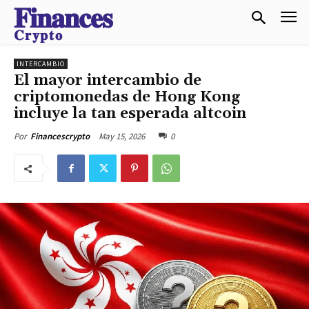
𝐅𝐢𝐧𝐚𝐧𝐜𝐞𝐬
𝐂𝐫𝐲𝐩𝐭𝐨
INTERCAMBIO
El mayor intercambio de
criptomonedas de Hong Kong
incluye la tan esperada altcoin
May 15, 2026
0
Por
Financescrypto