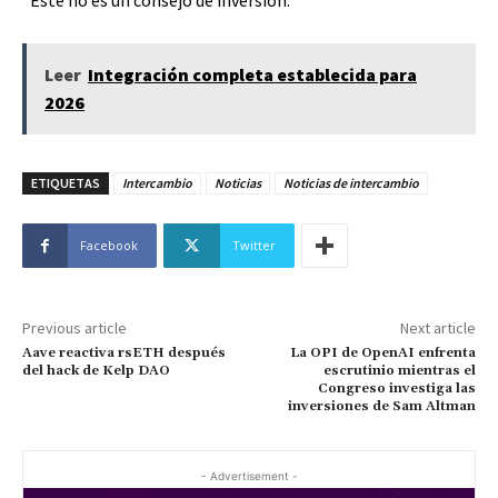
*Este no es un consejo de inversión.
Leer
Integración completa establecida para
2026
ETIQUETAS
Intercambio
Noticias
Noticias de intercambio
Facebook
Twitter
Previous article
Next article
Aave reactiva rsETH después
La OPI de OpenAI enfrenta
del hack de Kelp DAO
escrutinio mientras el
Congreso investiga las
inversiones de Sam Altman
- Advertisement -