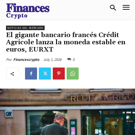
𝐅𝐢𝐧𝐚𝐧𝐜𝐞𝐬
𝐂𝐫𝐲𝐩𝐭𝐨
NOTICIAS DEL MERCADO
El gigante bancario francés Crédit
Agricole lanza la moneda estable en
euros, EURXT
July 1, 2026
0
Por
Financescrypto