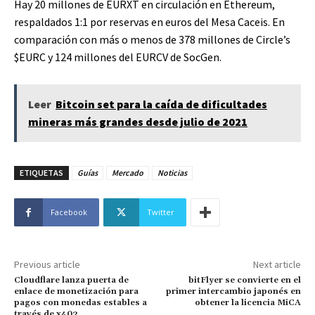
Hay 20 millones de EURXT en circulación en Ethereum,
respaldados 1:1 por reservas en euros del Mesa Caceis. En
comparación con más o menos de 378 millones de Circle’s
$EURC
y 124 millones del EURCV de SocGen.
Leer
Bitcoin set para la caída de dificultades
mineras más grandes desde julio de 2021
ETIQUETAS
Guías
Mercado
Noticias
Facebook
Twitter
Previous article
Next article
Cloudflare lanza puerta de
bitFlyer se convierte en el
enlace de monetización para
primer intercambio japonés en
pagos con monedas estables a
obtener la licencia MiCA
través de x402