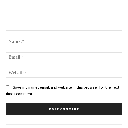
Comment:
Na
Ema
Web
Save my name, email, and website in this browser for the next
time I comment.