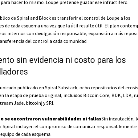
para hacer lo mismo. Loupe pretende guatar ese infructifero.
blico de Spiral and Block es transferir el control de Loupe a los
s de cada esquema una vez que la útil resulte útil. El plan contem
eos internos con divulgación responsable, expansión a más reposi
ansferencia del control a cada comunidad.
nto sin evidencia ni costo para los
lladores
nicado publicado en Spiral Substack, ocho repositorios del ecos
n la etapa de prueba original, incluidos Bitcoin Core, BDK, LDK, ru
ream Jade, bitcoinj y SRI.
o se encontraron vulnerabilidades ni fallas
Sin incautación, 
r Spiral incluyen el compromiso de comunicar responsablemente 
 equipo de cada esquema.