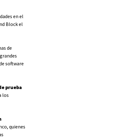
idades en el
nd Block el
mas de
 grandes
 de software
de prueba
a los
n
nco, quienes
as