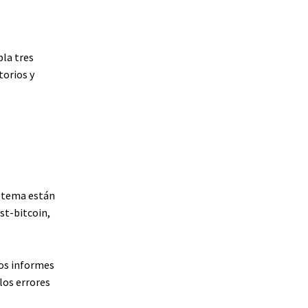
pla tres
torios y
istema están
st-bitcoin,
los informes
los errores