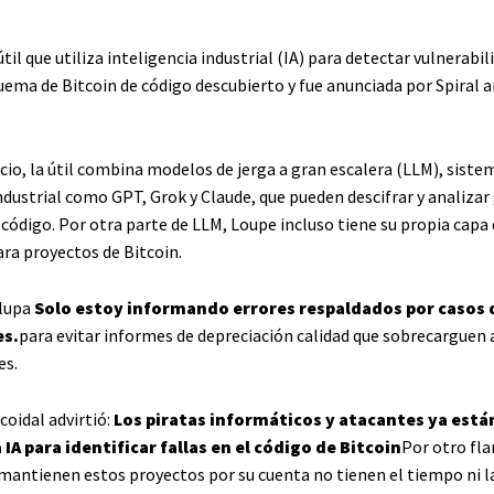
til que utiliza inteligencia industrial (IA) para detectar vulnerabil
uema de Bitcoin de código descubierto y fue anunciada por Spiral a
cio, la útil combina modelos de jerga a gran escalera (LLM), siste
ndustrial como GPT, Grok y Claude, que pueden descifrar y analizar
código. Por otra parte de LLM, Loupe incluso tiene su propia capa
ra proyectos de Bitcoin.
 lupa
Solo estoy informando errores respaldados por casos 
s.
para evitar informes de depreciación calidad que sobrecarguen 
es.
coidal advirtió:
Los piratas informáticos y atacantes ya está
 IA para identificar fallas en el código de Bitcoin
Por otro fla
 mantienen estos proyectos por su cuenta no tienen el tiempo ni l