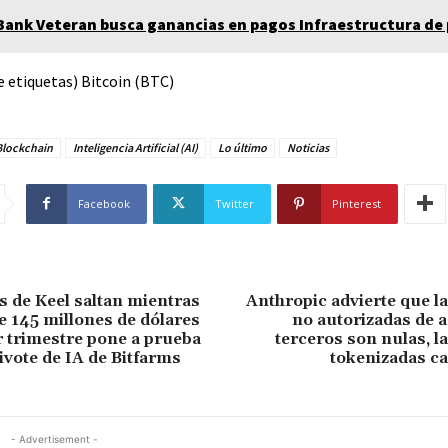
Bank Veteran busca ganancias en pagos Infraestructura de
e etiquetas) Bitcoin (BTC)
Blockchain
Inteligencia Artificial (AI)
Lo último
Noticias
Facebook
Twitter
Pinterest
s de Keel saltan mientras
Anthropic advierte que l
de 145 millones de dólares
no autorizadas de 
r trimestre pone a prueba
terceros son nulas, l
ivote de IA de Bitfarms
tokenizadas c
- Advertisement -