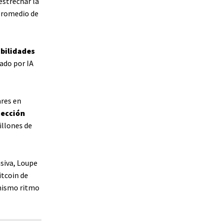
estrechar la
 promedio de
bilidades
ado por IA
ares en
tección
illones de
siva, Loupe
itcoin de
 mismo ritmo