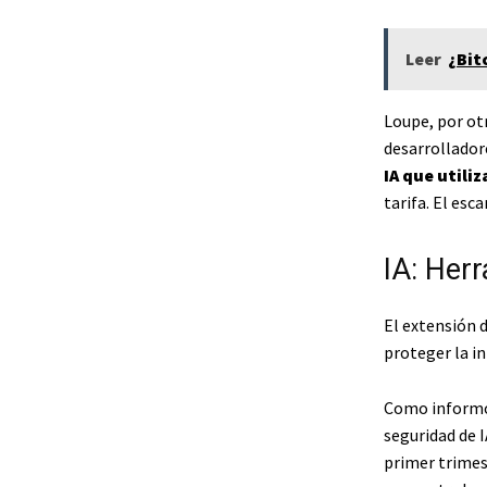
Leer
¿Bit
Loupe, por ot
desarrollador
IA que utiliz
tarifa. El esc
IA: Her
El extensión d
proteger la i
Como informó 
seguridad de I
primer trimes