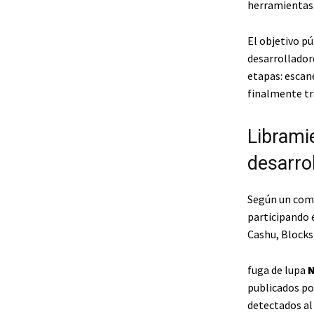
herramientas 
El objetivo pú
desarrolladore
etapas: escan
finalmente tr
Libramie
desarro
Según un comu
participando e
Cashu, Blockst
fuga de lupa
N
publicados po
detectados al