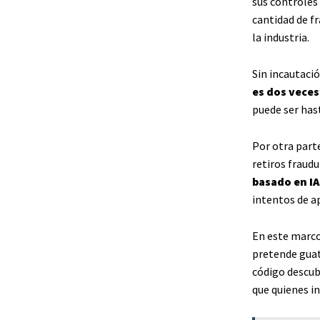
sus controles 
cantidad de f
la industria.
Sin incautaci
es dos veces
puede ser hast
Por otra part
retiros fraudu
basado en IA
intentos de a
En este marco
pretende guata
código descub
que quienes i