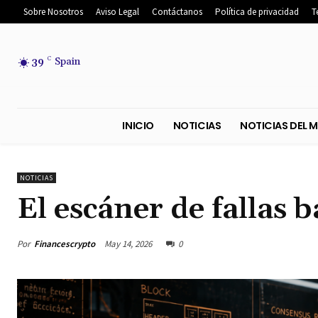
Sobre Nosotros
Aviso Legal
Contáctanos
Política de privacidad
T
39
C
Spain
INICIO
NOTICIAS
NOTICIA
NOTICIAS
El escáner de fallas 
Por
Financescrypto
May 14, 2026
0