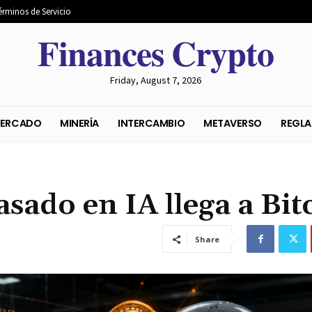
érminos de Servicio
𝐅𝐢𝐧𝐚𝐧𝐜𝐞𝐬 𝐂𝐫𝐲𝐩𝐭𝐨
Friday, August 7, 2026
S DEL MERCADO
MINERÍA
INTERCAMBIO
METAVER
basado en IA llega a Bit
Share