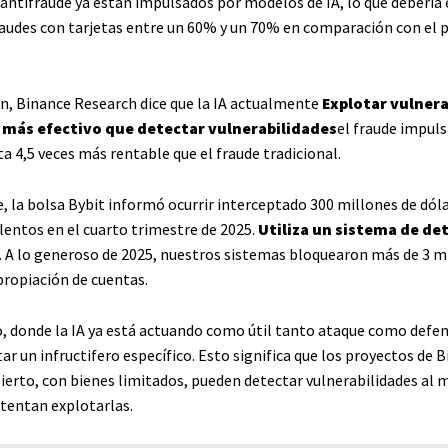
antifraude ya están impulsados ​​por modelos de IA, lo que debería 
raudes con tarjetas entre un 60% y un 70% en comparación con el
ón, Binance Research dice que la IA actualmente
Explotar vulnera
 más efectivo que detectar vulnerabilidades
el fraude impuls
a 4,5 veces más rentable que el fraude tradicional.
e, la bolsa Bybit informó ocurrir interceptado 300 millones de dól
lentos en el cuarto trimestre de 2025.
Utiliza un sistema de de
. A lo generoso de 2025, nuestros sistemas bloquearon más de 3 m
propiación de cuentas.
, donde la IA ya está actuando como útil tanto ataque como defen
r un infructifero específico. Esto significa que los proyectos de B
ierto, con bienes limitados, pueden detectar vulnerabilidades al
ntentan explotarlas.