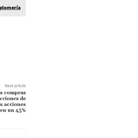
 plomería
Next article
as compras
acciones de
as acciones
aen un 45%