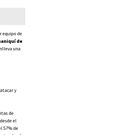
r equipo de
maniquí de
nlleva una
atacar y
ntas de
 desde el
el 57% de