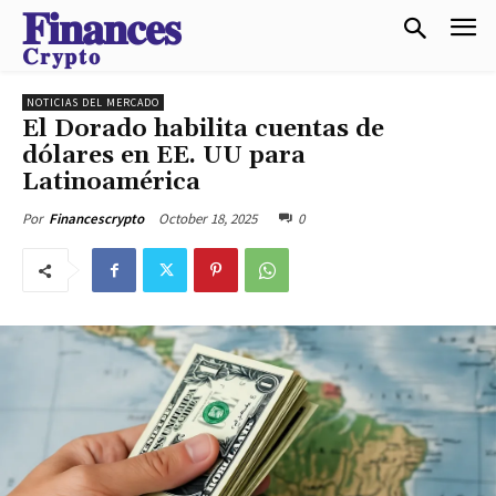
𝐅𝐢𝐧𝐚𝐧𝐜𝐞𝐬
𝐂𝐫𝐲𝐩𝐭𝐨
NOTICIAS DEL MERCADO
El Dorado habilita cuentas de
dólares en EE. UU para
Latinoamérica
October 18, 2025
0
Por
Financescrypto