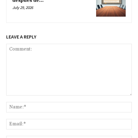
después de...
July 29, 2026
LEAVE A REPLY
Comment:
Na
Ema