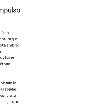
impulso
dió un
ventura que
sexta ámbito
n
s y hacer
léfono
ibiendo la
s sólidas.
 contra la
 del ejecutor