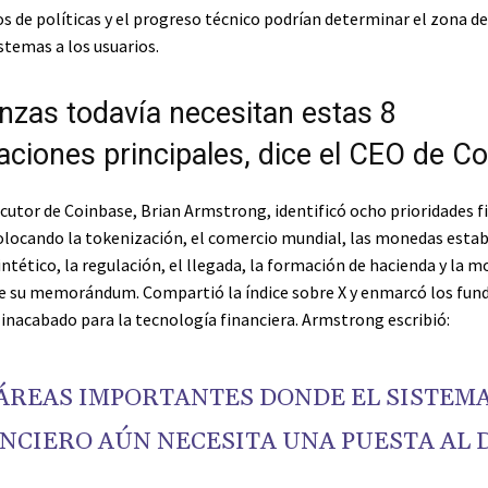
s de políticas y el progreso técnico podrían determinar el zona de
stemas a los usuarios.
anzas todavía necesitan estas 8
zaciones principales, dice el CEO de C
ecutor de Coinbase, Brian Armstrong, identificó ocho prioridades f
olocando la tokenización, el comercio mundial, las monedas establ
intético, la regulación, el llegada, la formación de hacienda y la 
de su memorándum. Compartió la índice sobre X y enmarcó los fu
inacabado para la tecnología financiera. Armstrong escribió:
ÁREAS IMPORTANTES DONDE EL SISTEM
NCIERO AÚN NECESITA UNA PUESTA AL D