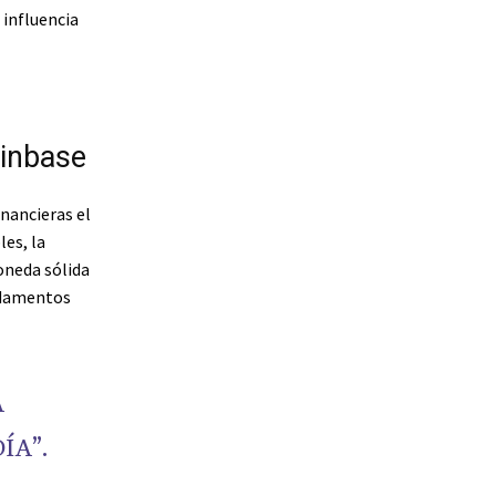
 influencia
oinbase
inancieras el
es, la
moneda sólida
ndamentos
A
ÍA”.