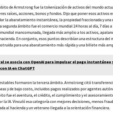
bito de Armstrong fue la tokenización de activos del mundo actu
res raíces, acciones, bonos y fondos. Dijo que poner esos activos 
dar la abaratamiento instantánea, la propiedad fraccionada y una 
a segunda ámbito fue el comercio mundial 24 horas al día, 7 días a
 mundial mancomunada, llegada más amplio a los activos, apalan
l hacienda. En conjunto, esos puntos describían una estructura del
nstruida para una abaratamiento más rápida y una billete más amp
al se asocia con OpenAI para impulsar el pago instantáneo y
con IA en ChatGPT
stables formaron la tercera ámbito. Armstrong citó transferenc
neas y de bajo costo, incluidos pagos realizados por agentes autó
ito fue el aventura, el crédito, el cumplimiento y el asesoramient
or la IA. Vinculó esa categoría con mejores decisiones, menos fraud
da al hacienda y un veterano llegada a la orientación financiera.