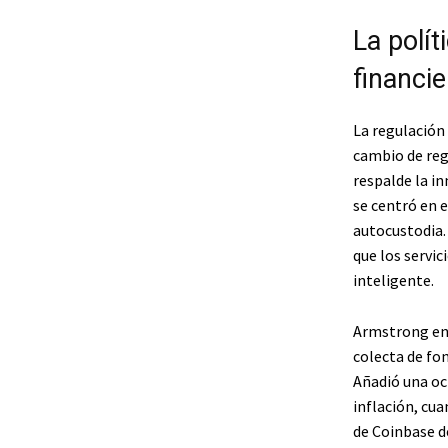
La polít
financi
La regulación
cambio de reg
respalde la i
se centró en e
autocustodia.
que los servic
inteligente.
Armstrong enu
colecta de fo
Añadió una oc
inflación, cua
de Coinbase d