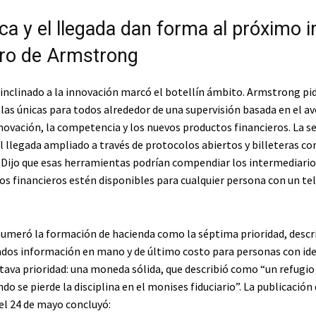
ica y el llegada dan forma al próximo 
ero de Armstrong
 inclinado a la innovación marcó el botellín ámbito. Armstrong pi
las únicas para todos alrededor de una supervisión basada en el a
nnovación, la competencia y los nuevos productos financieros. La 
l llegada ampliado a través de protocolos abiertos y billeteras co
 Dijo que esas herramientas podrían compendiar los intermediario
ios financieros estén disponibles para cualquier persona con un te
meró la formación de hacienda como la séptima prioridad, descr
ndos información en mano y de último costo para personas con idea
tava prioridad: una moneda sólida, que describió como “un refugio
ndo se pierde la disciplina en el monises fiduciario”. La publicación
el 24 de mayo concluyó: