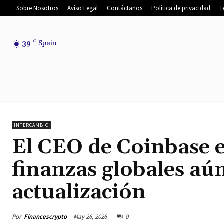
Sobre Nosotros
Aviso Legal
Contáctanos
Política de privacidad
T
39
C
Spain
INICIO
NOTICIAS
NOTICIAS DEL
INTERCAMBIO
El CEO de Coinbase 
finanzas globales aú
actualización
Por
Financescrypto
May 26, 2026
0