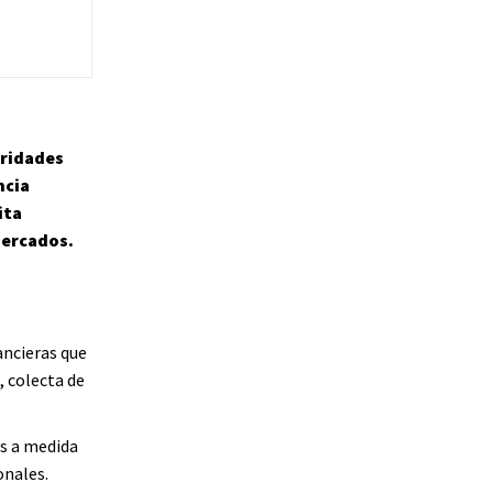
oridades
ncia
ita
mercados.
ancieras que
, colecta de
s a medida
onales.