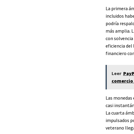
La primera ám
incluidos habe
podría respal
más amplia. L
con solvencia
eficiencia de
financiero co
Leer
PayP
comercio 
Las monedas e
casi instantá
La cuarta ámb
impulsados ​​p
veterano llega