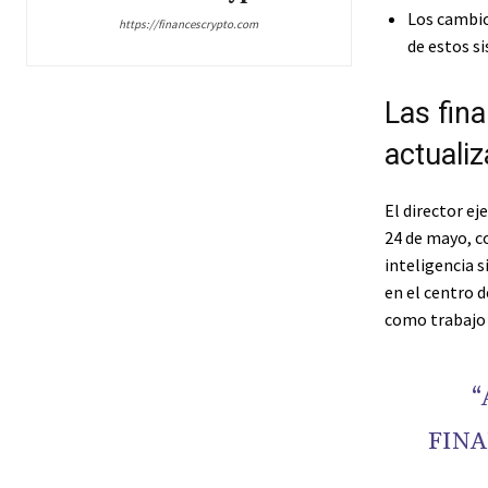
Los cambio
https://financescrypto.com
de estos si
Las fin
actuali
El director ej
24 de mayo, c
inteligencia s
en el centro 
como trabajo 
“
FINA