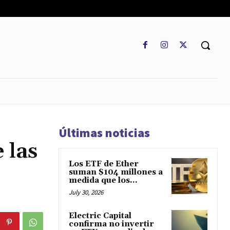
REGLAMENTO
MARKETCAP
MULTIDIVISA
MORE
Últimas noticias
 las
Los ETF de Ether
suman $104 millones a
medida que los...
July 30, 2026
Electric Capital
confirma no invertir