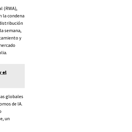
al (RWA),
en la condena
distribución
 la semana,
camiento y
 mercado
lia.
 el
ias globales
nomos de IA.
o
e, un