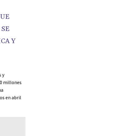
QUE
 SE
CA Y
 y
00 millones
na
os en abril