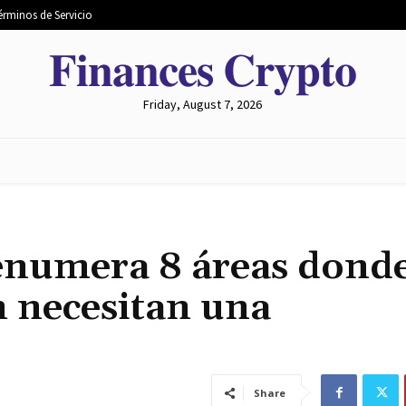
érminos de Servicio
𝐅𝐢𝐧𝐚𝐧𝐜𝐞𝐬 𝐂𝐫𝐲𝐩𝐭𝐨
Friday, August 7, 2026
 MERCADO
MINERÍA
INTERCAMBIO
METAVERSO
enumera 8 áreas donde
n necesitan una
Share