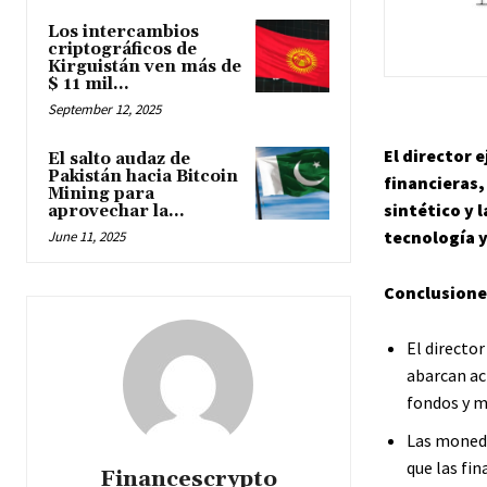
Los intercambios
criptográficos de
Kirguistán ven más de
$ 11 mil...
September 12, 2025
El director 
El salto audaz de
Pakistán hacia Bitcoin
financieras,
Mining para
sintético y 
aprovechar la...
tecnología y
June 11, 2025
Conclusione
El directo
abarcan act
fondos y m
Las moneda
que las fi
Financescrypto