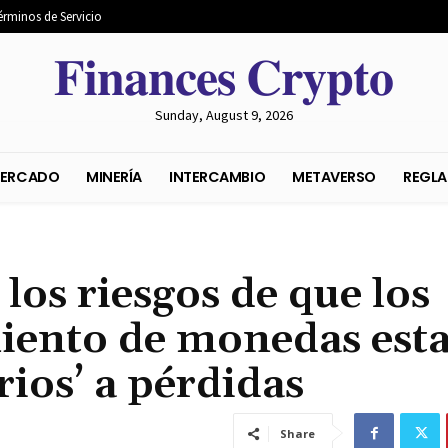
érminos de Servicio
𝐅𝐢𝐧𝐚𝐧𝐜𝐞𝐬 𝐂𝐫𝐲𝐩𝐭𝐨
Sunday, August 9, 2026
S DEL MERCADO
MINERÍA
INTERCAMBIO
METAVER
 los riesgos de que los
iento de monedas esta
rios’ a pérdidas
Share