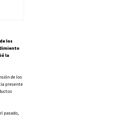
de los
ndimiento
ió la
nsión de los
cia presente
ductos
el pasado,