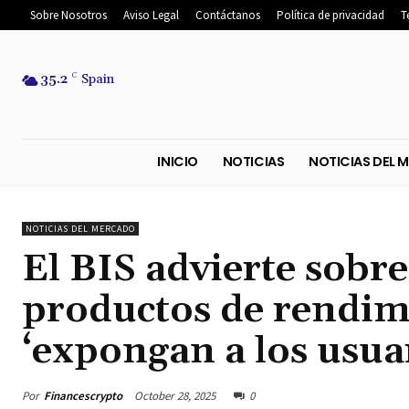
Sobre Nosotros
Aviso Legal
Contáctanos
Política de privacidad
T
35.2
C
Spain
INICIO
NOTICIAS
NOTICIA
NOTICIAS DEL MERCADO
El BIS advierte sobre
productos de rendim
‘expongan a los usua
Por
Financescrypto
October 28, 2025
0