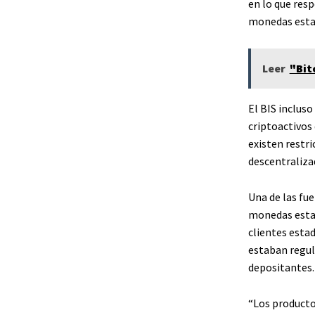
en lo que resp
monedas esta
Leer
"Bit
El BIS incluso
criptoactivos
existen restr
descentralizad
Una de las fue
monedas estab
clientes estad
estaban regul
depositantes.
“
Los producto