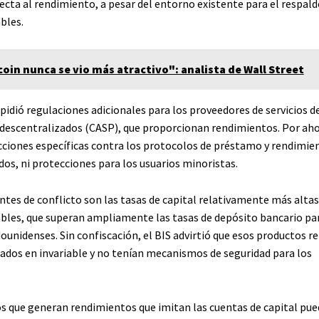
ecta al rendimiento, a pesar del entorno existente para el respald
bles.
coin nunca se vio más atractivo": analista de Wall Street
 pidió regulaciones adicionales para los proveedores de servicios d
 descentralizados (CASP), que proporcionan rendimientos. Por aho
icciones específicas contra los protocolos de préstamo y rendimie
os, ni protecciones para los usuarios minoristas.
ntes de conflicto son las tasas de capital relativamente más alta
les, que superan ampliamente las tasas de depósito bancario par
ounidenses. Sin confiscación, el BIS advirtió que esos productos r
ados en invariable y no tenían mecanismos de seguridad para los
s que generan rendimientos que imitan las cuentas de capital pu