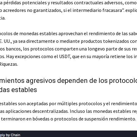
s a pérdidas potenciales y resultados contractuales adversos, como
 acreedores no garantizados, si el intermediario fracasara”.
explic
cia
.
colos de monedas estables aprovechan el rendimiento de las sabe
E. UU., ya sea directamente o mediante productos tokenizados co
 los bancos, los protocolos comparten una longevo parte de sus r
ios. Hay excepciones como el USDT, que en su mayoría retiene los i
Riquezas.
mientos agresivos dependen de los protocolo
das estables
stables son aceptadas por múltiples protocolos y el rendimiento
as aplicaciones descentralizadas. Incluso las monedas estables r
terminaron en bóvedas o protocolos de suspensión rendimiento.