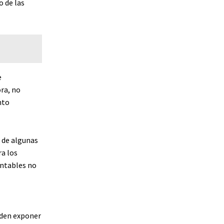
o de las
e
ra, no
nto
s de algunas
a los
entables no
eden exponer