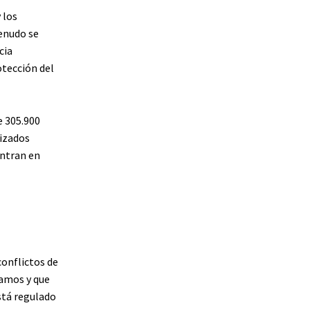
 los
enudo se
cia
otección del
e 305.900
lizados
entran en
conflictos de
tamos y que
stá regulado