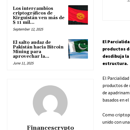
Los intercambios
criptográficos de
Kirguistán ven más de
$ 11 mil...
September 12, 2025
El Parcialid
El salto audaz de
Pakistán hacia Bitcoin
productos d
Mining para
desdibuja la
aprovechar la...
estructura.
June 11, 2025
El Parcialida
productos de 
de apadrinami
basados ​​en e
Como criptop
unido con una
Financescrypto