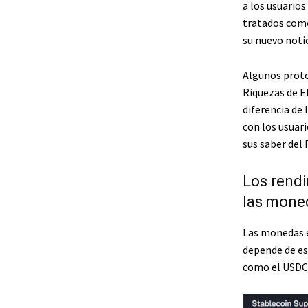
a los usuario
tratados como
su nuevo
noti
Algunos proto
Riquezas de E
diferencia de
con los usuar
sus saber del 
Los rendi
las mone
Las monedas e
depende de es
como el USDC 