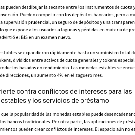
cas pueden desdibujar la secante entre los instrumentos de cuota y
inversión. Pueden competir con los depósitos bancarios, pero a m
na supervisión prudencial, un seguro de depósitos y una transparen
lo que expone a los usuarios a lagunas y pérdidas en materia de pr
advirtió el BIS en un examen nuevo.
stables se expandieron rápidamente hasta un suministro total d
okens, divididos entre activos de cuota generales y tokens especia
productos basados ​​en rendimiento. Las monedas estables se encu
 de direcciones, un aumento
4%
en el zaguero mes.
vierte contra conflictos de intereses para las
stables y los servicios de préstamo
ió que la popularidad de las monedas estables puede desencadenar 
los bancos tradicionales. Por otra parte, las aplicaciones de prés
mientos pueden crear conflictos de intereses. El espacio aún no e