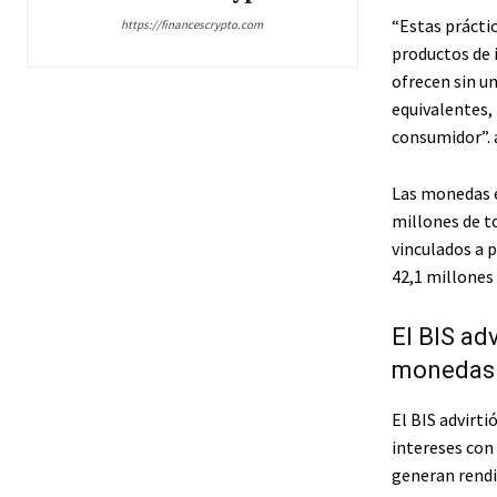
“
Estas prácti
https://financescrypto.com
productos de 
ofrecen sin u
equivalentes, 
consumidor”.
Las monedas e
millones de t
vinculados a 
42,1 millones
El BIS ad
monedas e
El BIS advirt
intereses con 
generan rendi