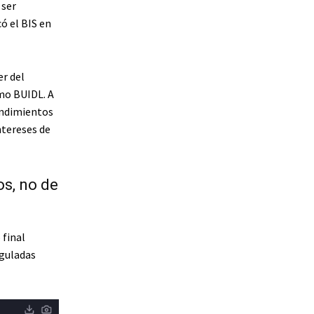
 ser
ó el BIS en
r del
mo BUIDL. A
endimientos
ntereses de
s, no de
 final
eguladas