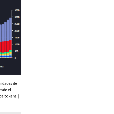
nidades de
esde el
de tokens. |