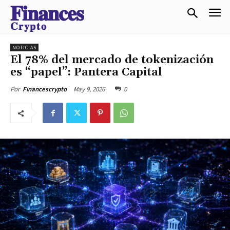
𝐅𝐢𝐧𝐚𝐧𝐜𝐞𝐬
𝐂𝐫𝐲𝐩𝐭𝐨
NOTICIAS
El 78% del mercado de tokenización
es “papel”: Pantera Capital
May 9, 2026
0
Por
Financescrypto