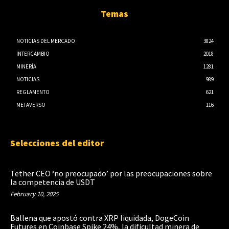
Temas
NOTICIAS DEL MERCADO
3824
INTERCAMBIO
2018
MINERÍA
1281
NOTICIAS
989
REGLAMENTO
621
METAVERSO
116
Selecciones del editor
Tether CEO ‘no preocupado’ por las preocupaciones sobre
la competencia de USDT
February 10, 2025
Ballena que apostó contra XRP liquidada, DogeCoin
Futures en Coinbase Spike 24%, la dificultad minera de