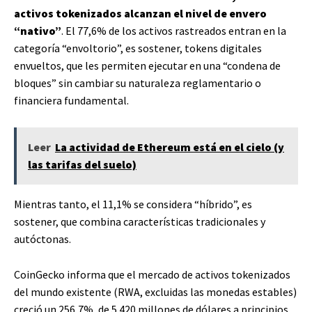
activos tokenizados alcanzan el nivel de envero
“nativo”
. El 77,6% de los activos rastreados entran en la
categoría “envoltorio”, es sostener, tokens digitales
envueltos, que les permiten ejecutar en una “condena de
bloques” sin cambiar su naturaleza reglamentario o
financiera fundamental.
Leer
La actividad de Ethereum está en el cielo (y
las tarifas del suelo)
Mientras tanto, el 11,1% se considera “híbrido”, es
sostener, que combina características tradicionales y
autóctonas.
CoinGecko informa que el mercado de activos tokenizados
del mundo existente (RWA, excluidas las monedas estables)
creció un 256,7%, de 5.420 millones de dólares a principios