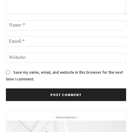
Comment:
Na
Ema
Web
Save my name, email, and website in this browser for the next
time I comment.
- Advertisement -