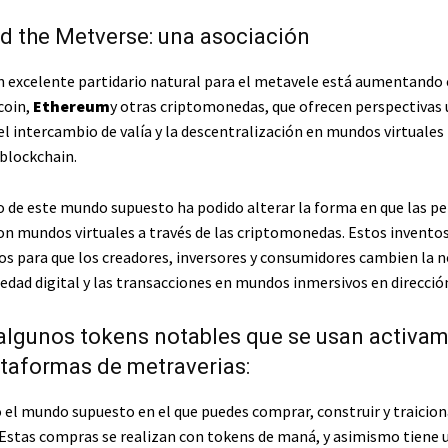
d the Metverse: una asociación
n excelente partidario natural para el metavele está aumentando 
coin,
Ethereum
y otras criptomonedas, que ofrecen perspectivas 
el intercambio de valía y la descentralización en mundos virtuales 
 blockchain.
o de este mundo supuesto ha podido alterar la forma en que las p
on mundos virtuales a través de las criptomonedas. Estos invento
s para que los creadores, inversores y consumidores cambien la n
edad digital y las transacciones en mundos inmersivos en direcció
algunos tokens notables que se usan activa
ataformas de metraverias:
el mundo supuesto en el que puedes comprar, construir y traicion
l. Estas compras se realizan con tokens de maná, y asimismo tiene 