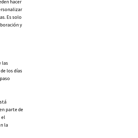
ueden hacer
ersonalizar
as. Es solo
aboración y
 las
de los días
 paso
está
en parte de
 el
n la