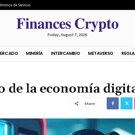
érminos de Servicio
𝐅𝐢𝐧𝐚𝐧𝐜𝐞𝐬 𝐂𝐫𝐲𝐩𝐭𝐨
Friday, August 7, 2026
S DEL MERCADO
MINERÍA
INTERCAMBIO
METAVER
o de la economía digit
Share