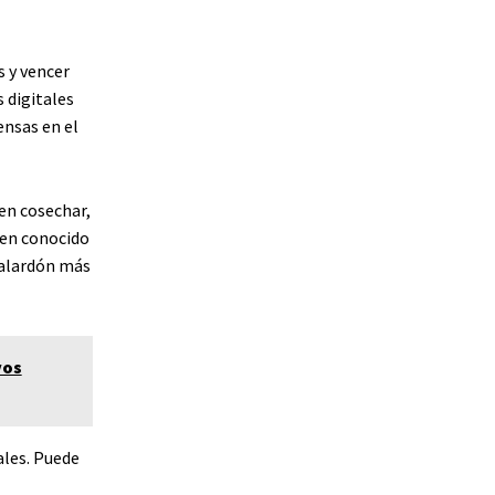
s y vencer
 digitales
nsas en el
en cosechar,
oken conocido
 galardón más
vos
ales. Puede