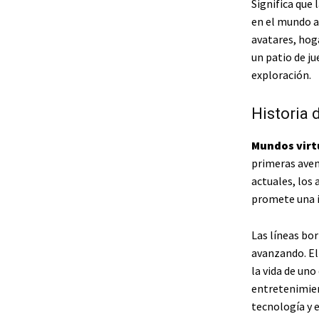
Significa que
en el mundo a
avatares, hoga
un patio de ju
exploración.
Historia 
Mundos virt
primeras aven
actuales, los
promete una i
Las líneas bor
avanzando. El 
la vida de uno
entretenimien
tecnología y 