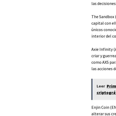
las decisione
The Sandbox (
capital con el
únicos conoci
interior del c
Axie Infinity
criar y guerre
como AXS para 
las acciones 
Leer
Prim
criptográ
Enjin Coin (EN
alterar sus cr