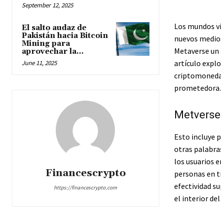
September 12, 2025
Los mundos vi
El salto audaz de
Pakistán hacia Bitcoin
nuevos medios
Mining para
Metaverse un 
aprovechar la...
artículo explo
June 11, 2025
criptomoneda 
prometedora.
Metverse 
Esto incluye 
otras palabra
los usuarios 
Financescrypto
personas en t
efectividad su
https://financescrypto.com
el interior de