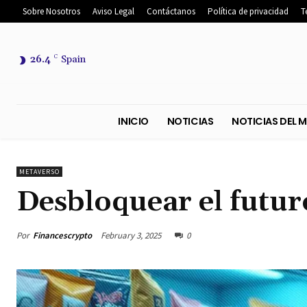
Sobre Nosotros
Aviso Legal
Contáctanos
Política de privacidad
T
26.4
C
Spain
INICIO
NOTICIAS
NOTICIA
METAVERSO
Desbloquear el futur
Por
Financescrypto
February 3, 2025
0