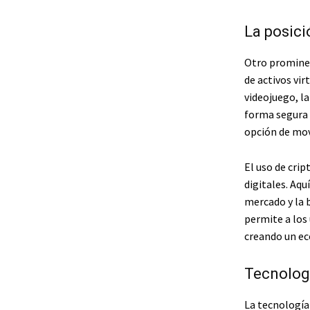
La posici
Otro promin
de activos vir
videojuego, l
forma segura 
opción de mov
El uso de cri
digitales. Aqu
mercado y la 
permite a los 
creando un eco
Tecnologí
La tecnología