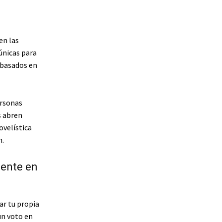
en las
únicas para
basados ​​en
ersonas
s abren
ovelística
n.
mente en
ar tu propia
un voto en