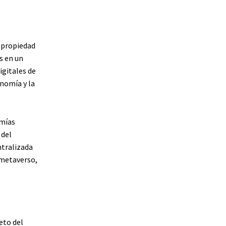
 propiedad
s en un
igitales de
nomía y la
omías
 del
ntralizada
 metaverso,
eto del