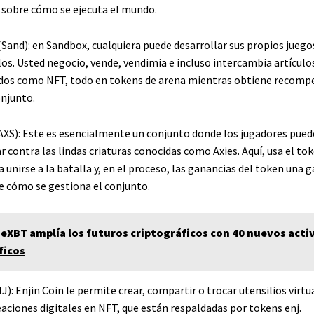
s sobre cómo se ejecuta el mundo.
Sand): en Sandbox, cualquiera puede desarrollar sus propios juego
los. Usted negocio, vende, vendimia e incluso intercambia artículos
dos como NFT, todo en tokens de arena mientras obtiene recompe
onjunto.
 (AXS): Este es esencialmente un conjunto donde los jugadores pued
ar contra las lindas criaturas conocidas como Axies. Aquí, usa el t
unirse a la batalla y, en el proceso, las ganancias del token una
de cómo se gestiona el conjunto.
eXBT amplía los futuros criptográficos con 40 nuevos acti
ficos
J): Enjin Coin le permite crear, compartir o trocar utensilios virtu
eaciones digitales en NFT, que están respaldadas por tokens enj.