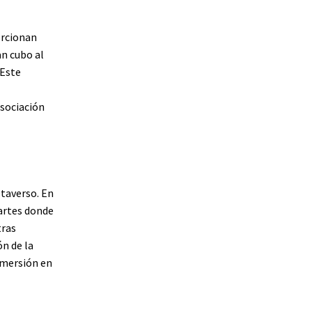
orcionan
an cubo al
 Este
asociación
taverso. En
partes donde
tras
ón de la
nmersión en