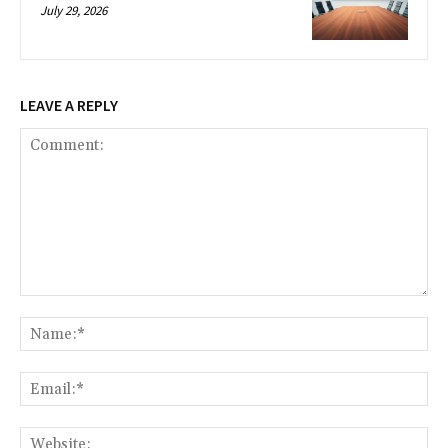
July 29, 2026
LEAVE A REPLY
Comment:
Na
Ema
Web