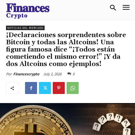
𝐅𝐢𝐧𝐚𝐧𝐜𝐞𝐬
𝐂𝐫𝐲𝐩𝐭𝐨
NOTICIAS DEL MERCADO
¡Declaraciones sorprendentes sobre
Bitcoin y todas las Altcoins! Una
figura famosa dice “¡Todos están
cometiendo el mismo error!” ¡Y da
dos Altcoins como ejemplos!
July 2, 2026
0
Por
Financescrypto