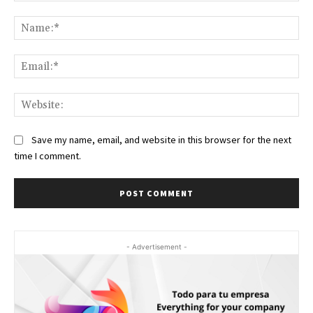
Comment:
Na
Ema
Web
Save my name, email, and website in this browser for the next
time I comment.
- Advertisement -