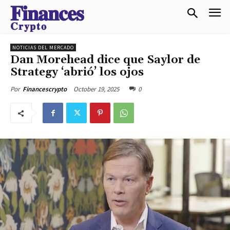
𝐅𝐢𝐧𝐚𝐧𝐜𝐞𝐬
𝐂𝐫𝐲𝐩𝐭𝐨
NOTICIAS DEL MERCADO
Dan Morehead dice que Saylor de
Strategy ‘abrió’ los ojos
October 19, 2025
0
Por
Financescrypto