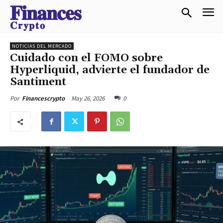
𝐅𝐢𝐧𝐚𝐧𝐜𝐞𝐬
𝐂𝐫𝐲𝐩𝐭𝐨
NOTICIAS DEL MERCADO
Cuidado con el FOMO sobre
Hyperliquid, advierte el fundador de
Santiment
May 26, 2026
0
Por
Financescrypto