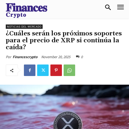
𝐅𝐢𝐧𝐚𝐧𝐜𝐞𝐬
𝐂𝐫𝐲𝐩𝐭𝐨
NOTICIAS DEL MERCADO
¿Cuáles serán los próximos soportes
para el precio de XRP si continúa la
caída?
November 20, 2025
0
Por
Financescrypto