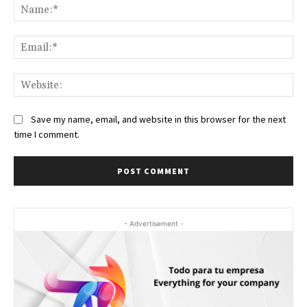
Na
Ema
Web
Save my name, email, and website in this browser for the next
time I comment.
- Advertisement -