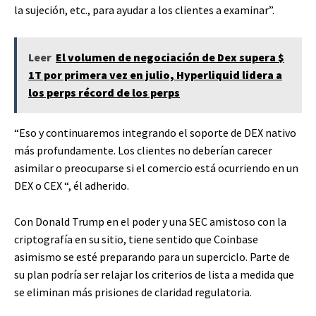
la sujeción, etc., para ayudar a los clientes a examinar”.
Leer
El volumen de negociación de Dex supera $
1T por primera vez en julio, Hyperliquid lidera a
los perps récord de los perps
“Eso y continuaremos integrando el soporte de DEX nativo
más profundamente. Los clientes no deberían carecer
asimilar o preocuparse si el comercio está ocurriendo en un
DEX o CEX “, él
adherido
.
Con Donald Trump en el poder y una SEC amistoso con la
criptografía en su sitio, tiene sentido que Coinbase
asimismo se esté preparando para un superciclo. Parte de
su plan podría ser relajar los criterios de lista a medida que
se eliminan más prisiones de claridad regulatoria.