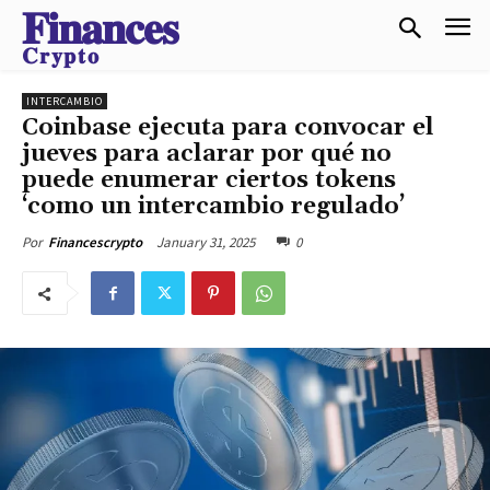
𝐅𝐢𝐧𝐚𝐧𝐜𝐞𝐬
𝐂𝐫𝐲𝐩𝐭𝐨
INTERCAMBIO
Coinbase ejecuta para convocar el
jueves para aclarar por qué no
puede enumerar ciertos tokens
‘como un intercambio regulado’
January 31, 2025
0
Por
Financescrypto