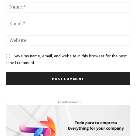
Na
Ema
Web
Save my name, email, and website in this browser for the next
time I comment.
- Advertisement -