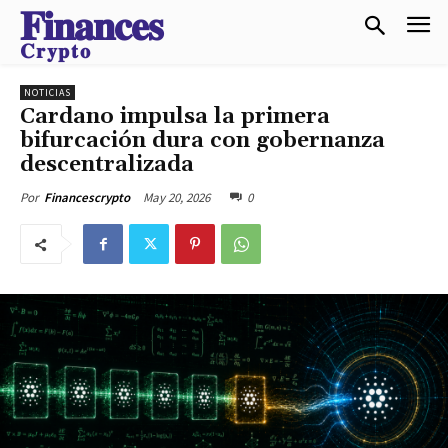
𝐅𝐢𝐧𝐚𝐧𝐜𝐞𝐬
𝐂𝐫𝐲𝐩𝐭𝐨
NOTICIAS
Cardano impulsa la primera
bifurcación dura con gobernanza
descentralizada
May 20, 2026
0
Por
Financescrypto