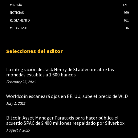
MINERÍA
1281
NOTICIAS
989
REGLAMENTO
621
METAVERSO
116
Selecciones del editor
La integración de Jack Henry de Stablecore abre las
monedas estables a 1.600 bancos
February 25, 2026
Worldcoin escaneará ojos en EE. UU; sube el precio de WLD
May 1, 2025
Bitcoin Asset Manager Parataxis para hacer pública el
acuerdo SPAC de $ 400 millones respaldado por Silverbox
August 7, 2025