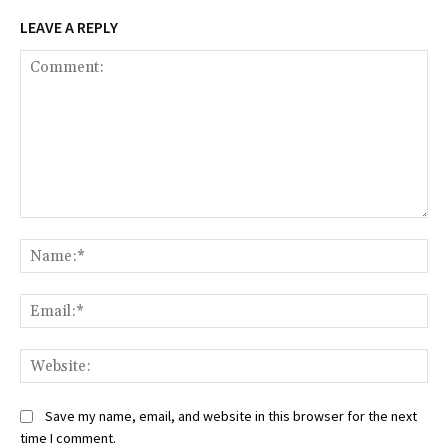
LEAVE A REPLY
Comment:
Na
Ema
Web
Save my name, email, and website in this browser for the next
time I comment.