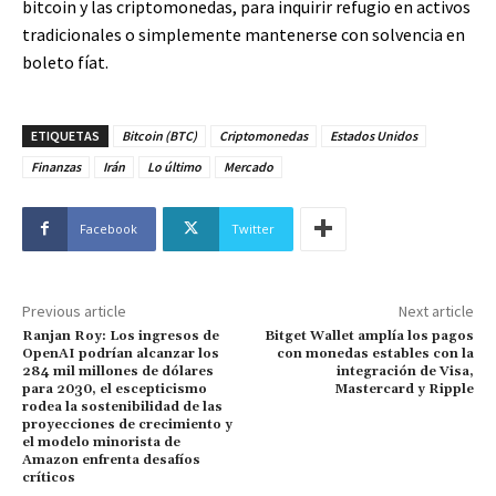
bitcoin y las criptomonedas, para inquirir refugio en activos
tradicionales o simplemente mantenerse con solvencia en
boleto fíat.
ETIQUETAS
Bitcoin (BTC)
Criptomonedas
Estados Unidos
Finanzas
Irán
Lo último
Mercado
Facebook
Twitter
Previous article
Next article
Ranjan Roy: Los ingresos de
Bitget Wallet amplía los pagos
OpenAI podrían alcanzar los
con monedas estables con la
284 mil millones de dólares
integración de Visa,
para 2030, el escepticismo
Mastercard y Ripple
rodea la sostenibilidad de las
proyecciones de crecimiento y
el modelo minorista de
Amazon enfrenta desafíos
críticos