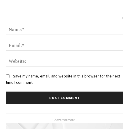
Comment:
Na
Ema
Web
Save my name, email, and website in this browser for the next
time I comment.
- Advertisement -