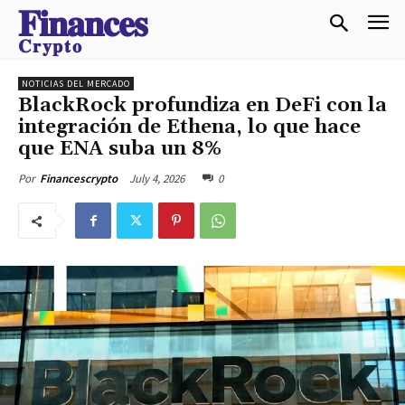
𝐅𝐢𝐧𝐚𝐧𝐜𝐞𝐬
𝐂𝐫𝐲𝐩𝐭𝐨
NOTICIAS DEL MERCADO
BlackRock profundiza en DeFi con la
integración de Ethena, lo que hace
que ENA suba un 8%
July 4, 2026
0
Por
Financescrypto