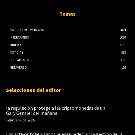
Temas
NOTICIAS DEL MERCADO
3824
INTERCAMBIO
2018
MINERÍA
1281
NOTICIAS
989
REGLAMENTO
621
METAVERSO
116
Selecciones del editor
la regulación protege a las criptomonedas de un
Gary Gensler del mañana
February 14, 2026
Los activos tokenizados pueden redefinir la gestión de la