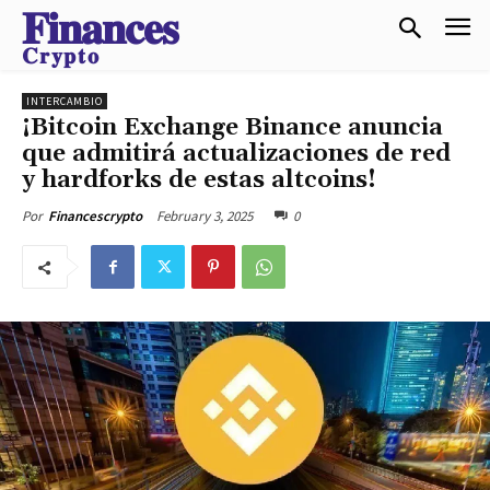
𝐅𝐢𝐧𝐚𝐧𝐜𝐞𝐬
𝐂𝐫𝐲𝐩𝐭𝐨
INTERCAMBIO
¡Bitcoin Exchange Binance anuncia
que admitirá actualizaciones de red
y hardforks de estas altcoins!
February 3, 2025
0
Por
Financescrypto