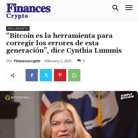
𝐅𝐢𝐧𝐚𝐧𝐜𝐞𝐬
𝐂𝐫𝐲𝐩𝐭𝐨
REGLAMENTO
“Bitcoin es la herramienta para
corregir los errores de esta
generación”, dice Cynthia Lummis
February 2, 2025
0
Por
Financescrypto