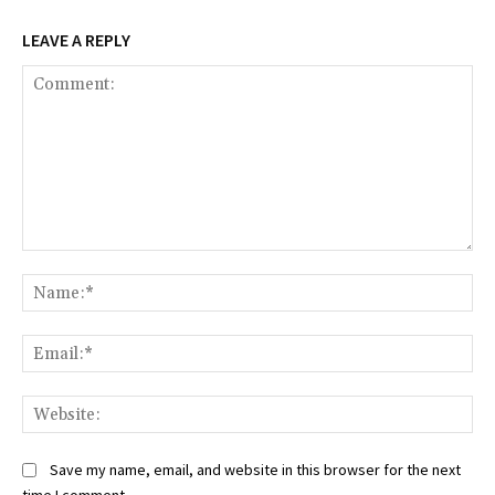
LEAVE A REPLY
Comment:
Na
Ema
Web
Save my name, email, and website in this browser for the next
time I comment.