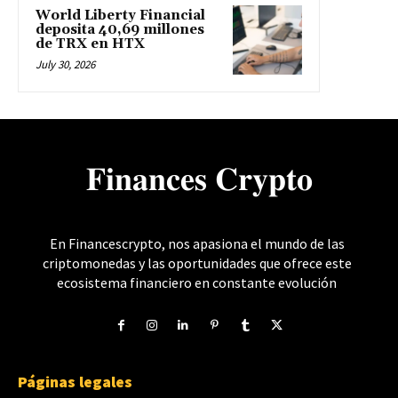
World Liberty Financial
deposita 40,69 millones
de TRX en HTX
July 30, 2026
𝐅𝐢𝐧𝐚𝐧𝐜𝐞𝐬 𝐂𝐫𝐲𝐩𝐭𝐨
En Financescrypto, nos apasiona el mundo de las
criptomonedas y las oportunidades que ofrece este
ecosistema financiero en constante evolución
Páginas legales