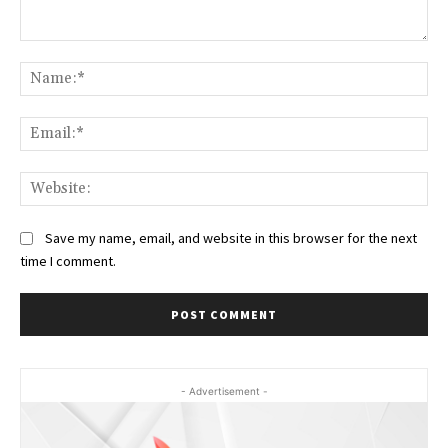
Comment:
Na
Ema
Web
Save my name, email, and website in this browser for the next
time I comment.
- Advertisement -