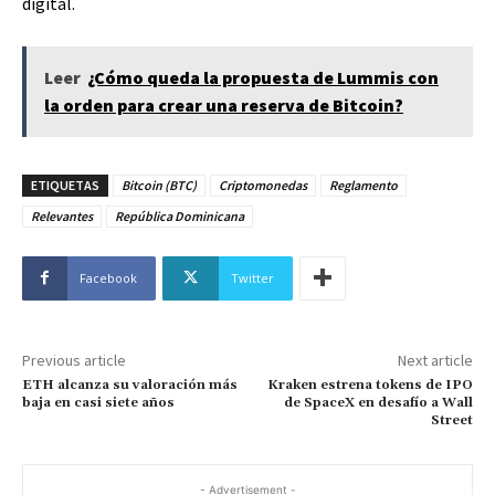
digital.
Leer
¿Cómo queda la propuesta de Lummis con
la orden para crear una reserva de Bitcoin?
ETIQUETAS
Bitcoin (BTC)
Criptomonedas
Reglamento
Relevantes
República Dominicana
Facebook
Twitter
Previous article
Next article
ETH alcanza su valoración más
Kraken estrena tokens de IPO
baja en casi siete años
de SpaceX en desafío a Wall
Street
- Advertisement -