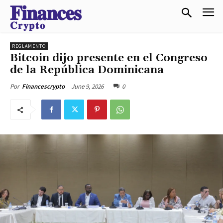
𝐅𝐢𝐧𝐚𝐧𝐜𝐞𝐬
𝐂𝐫𝐲𝐩𝐭𝐨
REGLAMENTO
Bitcoin dijo presente en el Congreso
de la República Dominicana
June 9, 2026
0
Por
Financescrypto