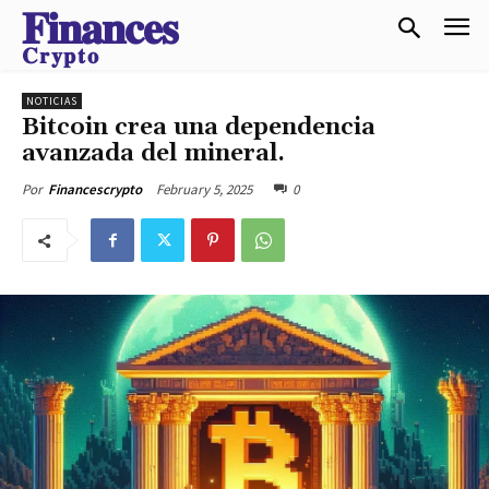
𝐅𝐢𝐧𝐚𝐧𝐜𝐞𝐬
𝐂𝐫𝐲𝐩𝐭𝐨
NOTICIAS
Bitcoin crea una dependencia
avanzada del mineral.
February 5, 2025
0
Por
Financescrypto