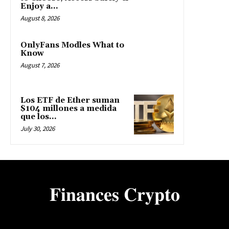
Enjoy a...
August 8, 2026
OnlyFans Modles What to
Know
August 7, 2026
Los ETF de Ether suman
$104 millones a medida
que los...
July 30, 2026
𝐅𝐢𝐧𝐚𝐧𝐜𝐞𝐬 𝐂𝐫𝐲𝐩𝐭𝐨