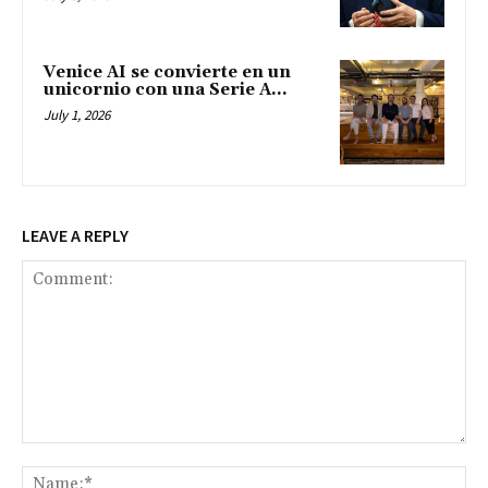
Venice AI se convierte en un
unicornio con una Serie A...
July 1, 2026
LEAVE A REPLY
Comment:
Na