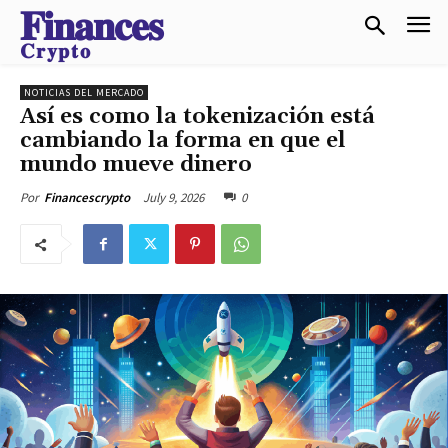
𝐅𝐢𝐧𝐚𝐧𝐜𝐞𝐬
𝐂𝐫𝐲𝐩𝐭𝐨
NOTICIAS DEL MERCADO
Así es como la tokenización está
cambiando la forma en que el
mundo mueve dinero
July 9, 2026
0
Por
Financescrypto