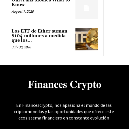
OnlyFans Modles What to
Know
August 7, 2026
Los ETF de Ether suman
$104 millones a medida
que los...
July 30, 2026
𝐅𝐢𝐧𝐚𝐧𝐜𝐞𝐬 𝐂𝐫𝐲𝐩𝐭𝐨
En Financescrypto, nos apasiona el mundo de las
criptomonedas y las oportunidades que ofrece este
ecosistema financiero en constante evolución