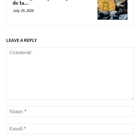
de la...
July 29, 2026
LEAVE A REPLY
Comment:
Na
Ema