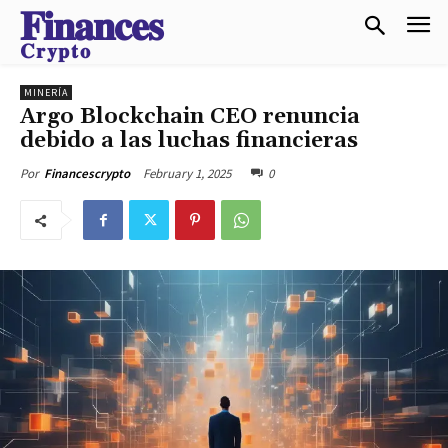
𝐅𝐢𝐧𝐚𝐧𝐜𝐞𝐬
𝐂𝐫𝐲𝐩𝐭𝐨
MINERÍA
Argo Blockchain CEO renuncia
debido a las luchas financieras
February 1, 2025
0
Por
Financescrypto