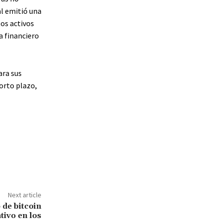
al emitió una
tos activos
a financiero
ara sus
corto plazo,
Next article
 de bitcoin
tivo en los