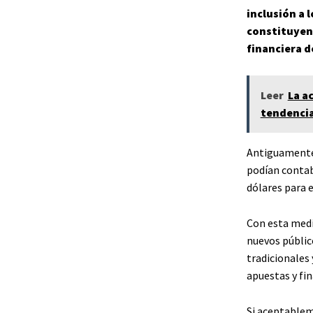
inclusión a 
constituyen 
financiera d
Leer
La a
tendencia 
Antiguamente,
podían contabi
dólares para e
Con esta medi
nuevos públic
tradicionales 
apuestas y fi
Si aceptablem