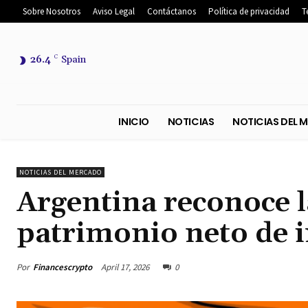
Sobre Nosotros
Aviso Legal
Contáctanos
Política de privacidad
T
26.4
C
Spain
INICIO
NOTICIAS
NOTICIA
NOTICIAS DEL MERCADO
Argentina reconoce 
patrimonio neto de i
Por
Financescrypto
April 17, 2026
0