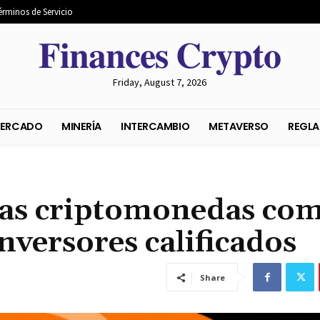
érminos de Servicio
𝐅𝐢𝐧𝐚𝐧𝐜𝐞𝐬 𝐂𝐫𝐲𝐩𝐭𝐨
Friday, August 7, 2026
S DEL MERCADO
MINERÍA
INTERCAMBIO
METAVER
las criptomonedas co
nversores calificados
Share