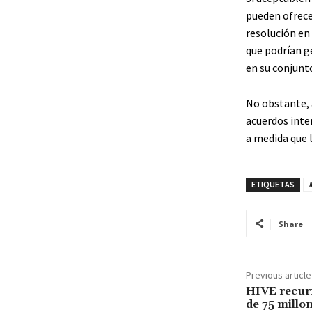
pueden ofrece
resolución en 
que podrían ge
en su conjunto
No obstante, 
acuerdos inter
a medida que 
ETIQUETAS
Share
Previous article
HIVE recurr
de 75 millo