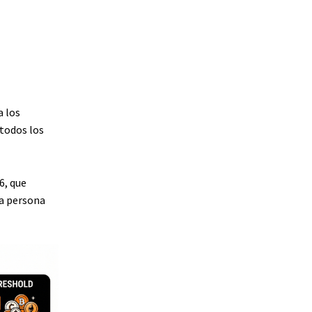
a los
todos los
6, que
na persona