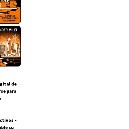
gital de
rse para
r
ctivos –
able su