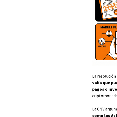
La resolución
valía que pu
pagos o inve
criptomonedas
La CNV argum
como los Act