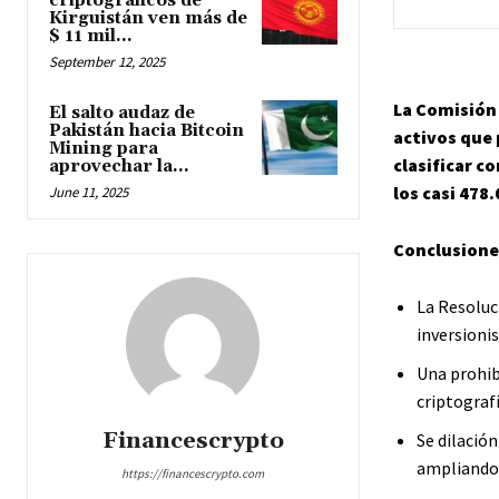
criptográficos de
Kirguistán ven más de
$ 11 mil...
September 12, 2025
La Comisión
El salto audaz de
Pakistán hacia Bitcoin
activos que 
Mining para
clasificar c
aprovechar la...
los casi 478
June 11, 2025
Conclusione
La Resoluc
inversioni
Una prohib
criptograf
Financescrypto
Se dilación
ampliando 
https://financescrypto.com