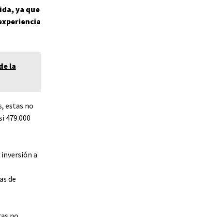
ida, ya que
experiencia
de la
, estas no
si 479.000
 inversión a
s
as de
ras no