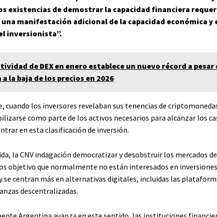
los existencias de demostrar la capacidad financiera requer
una manifestación adicional de la capacidad económica y 
el inversionista”.
ctividad de DEX en enero establece un nuevo récord a pesar 
a la baja de los precios en 2026
 cuando los inversores revelaban sus tenencias de criptomonedas
lizarse como parte de los activos necesarios para alcanzar los ca
ntrar en esta clasificación de inversión.
da, la CNV indagación democratizar y desobstruir los mercados de
os objetivo que normalmente no están interesados ​​en inversione
y se centran más en alternativas digitales, incluidas las plataform
nanzas descentralizadas.
ente Argentina avanza en este sentido, las instituciones financie