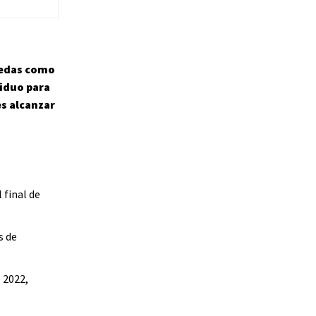
nedas como
iduo para
es alcanzar
 final de
s de
 2022,