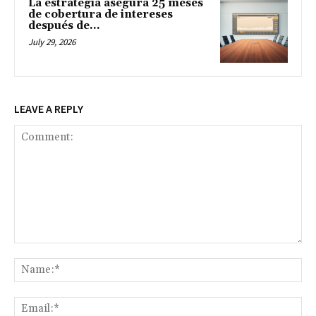
La estrategia asegura 25 meses
de cobertura de intereses
después de...
July 29, 2026
LEAVE A REPLY
Comment:
Na
Ema