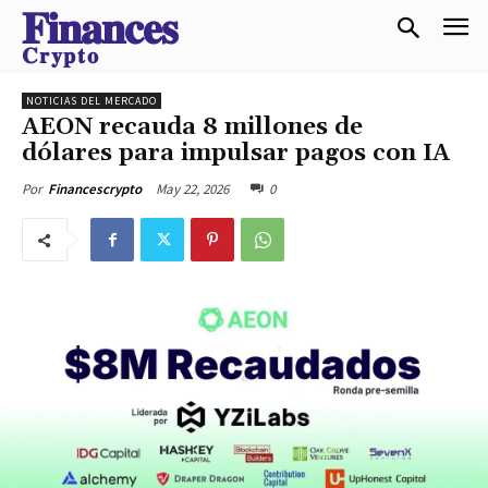
𝐅𝐢𝐧𝐚𝐧𝐜𝐞𝐬
𝐂𝐫𝐲𝐩𝐭𝐨
NOTICIAS DEL MERCADO
AEON recauda 8 millones de
dólares para impulsar pagos con IA
May 22, 2026
0
Por
Financescrypto