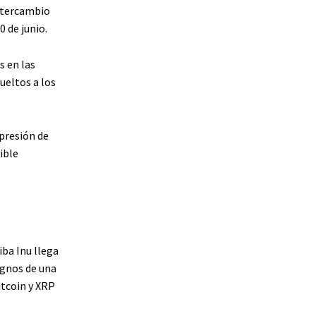
intercambio
0 de junio.
s en las
ueltos a los
presión de
ible
iba Inu llega
ignos de una
itcoin y XRP