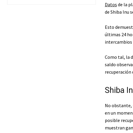
Datos
de la p
de Shiba Inu 
Esto demuestr
últimas 24 ho
intercambios 
Como tal, la 
saldo observad
recuperación d
Shiba In
No obstante, e
en un momento
posible recupe
muestran gan