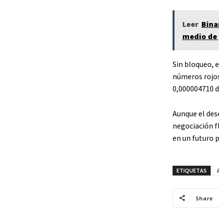
Leer
Bina
medio de 
Sin bloqueo, e
números rojos
0,000004710 d
Aunque el des
negociación fl
en un futuro 
ETIQUETAS
Share