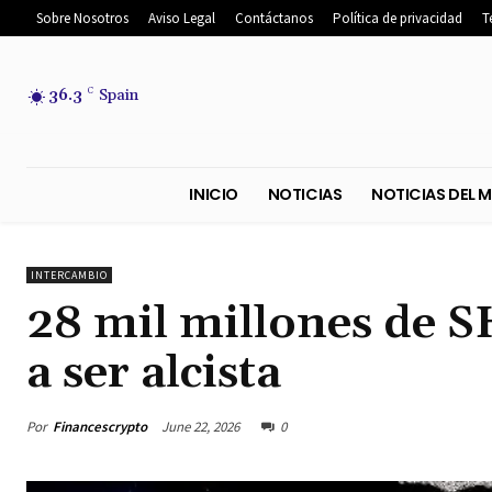
Sobre Nosotros
Aviso Legal
Contáctanos
Política de privacidad
T
36.3
C
Spain
INICIO
NOTICIAS
NOTICIA
INTERCAMBIO
28 mil millones de S
a ser alcista
Por
Financescrypto
June 22, 2026
0