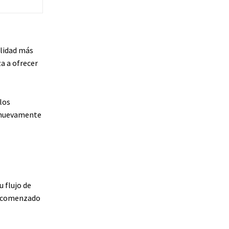
ilidad más
a a ofrecer
los
 nuevamente
 flujo de
a comenzado