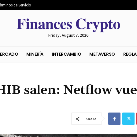
érminos de Servicio
𝐅𝐢𝐧𝐚𝐧𝐜𝐞𝐬 𝐂𝐫𝐲𝐩𝐭𝐨
Friday, August 7, 2026
S DEL MERCADO
MINERÍA
INTERCAMBIO
METAVER
HIB salen: Netflow vue
Share