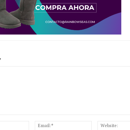
Y
Name:*
Email:*