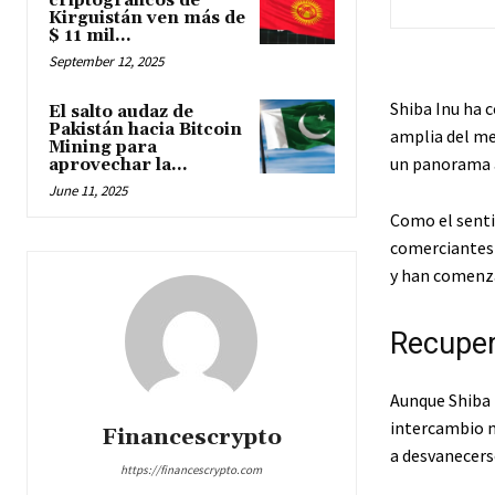
criptográficos de
Kirguistán ven más de
$ 11 mil...
September 12, 2025
Shiba Inu ha c
El salto audaz de
Pakistán hacia Bitcoin
amplia del me
Mining para
un panorama a
aprovechar la...
June 11, 2025
Como el senti
comerciantes
y han comenza
Recuper
Aunque Shiba 
intercambio m
Financescrypto
a desvanecers
https://financescrypto.com