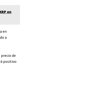
 XRP en
za en
do a
 precio de
rá positivo