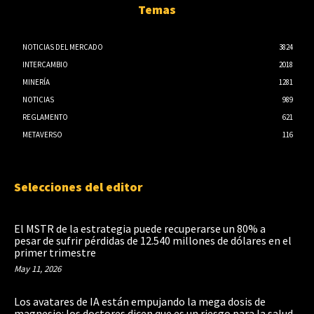
Temas
NOTICIAS DEL MERCADO
3824
INTERCAMBIO
2018
MINERÍA
1281
NOTICIAS
989
REGLAMENTO
621
METAVERSO
116
Selecciones del editor
El MSTR de la estrategia puede recuperarse un 80% a
pesar de sufrir pérdidas de 12.540 millones de dólares en el
primer trimestre
May 11, 2026
Los avatares de IA están empujando la mega dosis de
magnesio: los doctores dicen que es un riesgo para la salud