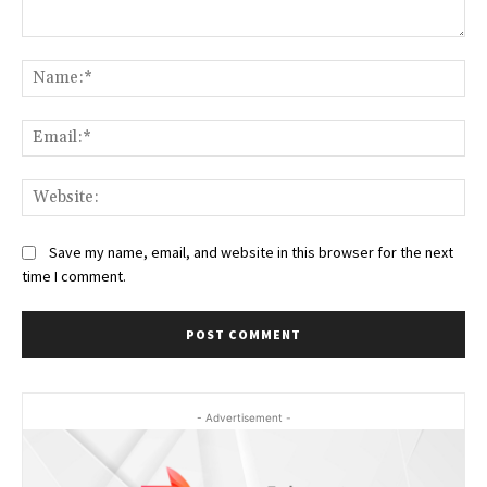
Comment:
Na
Ema
Web
Save my name, email, and website in this browser for the next
time I comment.
- Advertisement -