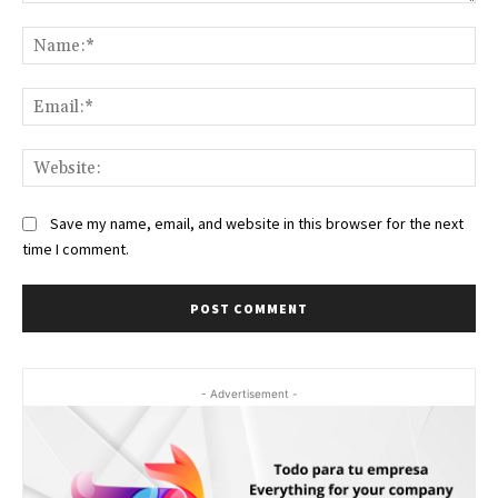
Comment:
Na
Ema
Web
Save my name, email, and website in this browser for the next
time I comment.
- Advertisement -