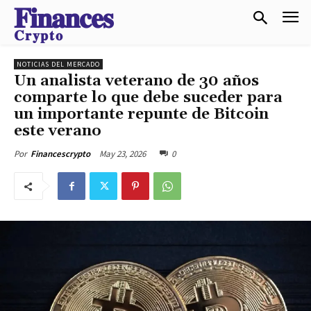
𝐅𝐢𝐧𝐚𝐧𝐜𝐞𝐬
𝐂𝐫𝐲𝐩𝐭𝐨
NOTICIAS DEL MERCADO
Un analista veterano de 30 años
comparte lo que debe suceder para
un importante repunte de Bitcoin
este verano
May 23, 2026
0
Por
Financescrypto