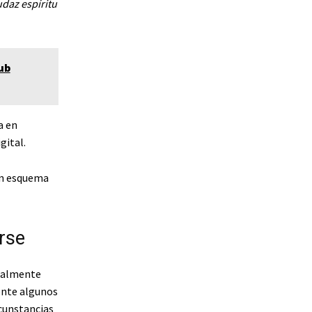
udaz espíritu
ub
a en
gital.
un esquema
erse
cialmente
ente algunos
rcunstancias