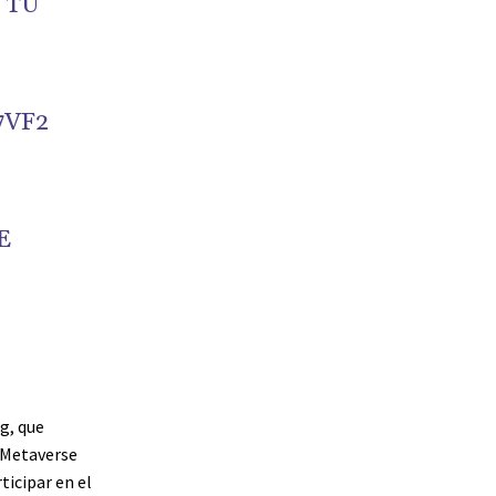
 TU
7VF2
E
g, que
 Metaverse
ticipar en el