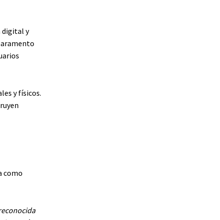
digital y
n paramento
uarios
es y físicos.
truyen
ia como
 reconocida