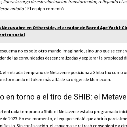
lidera la carga de este alucinación transformador, reflejando el a
ieron antaño”.
El equipo comentó.
 Nexus abre en Otherside, el creador de Bored Ape Yacht Cl
entro social
 esquema no es solo otro mundo imaginario, sino uno que se centr
der de las comunidades descentralizadas y explorar la propiedad di
IB: el entrada temprano de Metaverse posiciona a Shiba Inu como 
transformando el token más allá de su origen de Memecoin.
 en torno a el tiro de SHIB: el Metav
el entrada temprano a Shib: el Metaverse estaba programado ini
e de 2023. En ese momento, el equipo señaló que abriría parcialm
nifiesto. Sin confiscación, el esquema se retrasó conveniente a ci