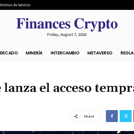
érminos de Servicio
𝐅𝐢𝐧𝐚𝐧𝐜𝐞𝐬 𝐂𝐫𝐲𝐩𝐭𝐨
Friday, August 7, 2026
S DEL MERCADO
MINERÍA
INTERCAMBIO
METAVER
 lanza el acceso temp
Share