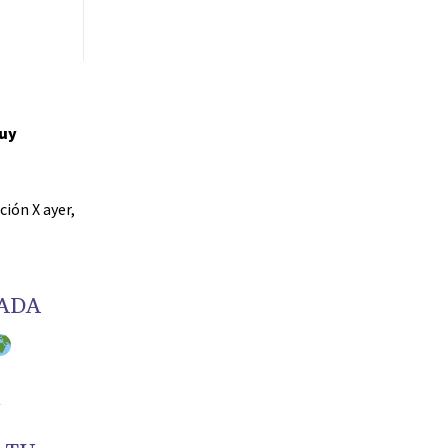
muy
ión X ayer,
RADA
Y