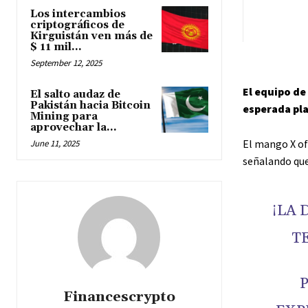
Los intercambios
criptográficos de
Kirguistán ven más de
$ 11 mil...
September 12, 2025
El equipo d
El salto audaz de
Pakistán hacia Bitcoin
esperada pl
Mining para
aprovechar la...
El mango X ofi
June 11, 2025
señalando que
¡LA 
T
Financescrypto