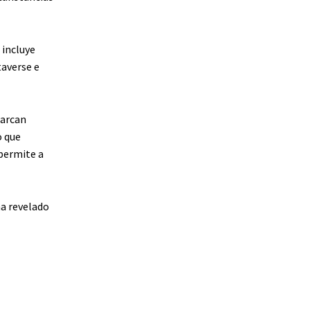
 incluye
averse e
barcan
o que
 permite a
ha revelado