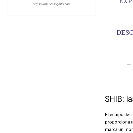
EXP
https://financescrypto.com
DES
–
SHIB: l
El equipo detr
proporciona u
marca un momen