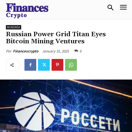
𝐅𝐢𝐧𝐚𝐧𝐜𝐞𝐬
𝐂𝐫𝐲𝐩𝐭𝐨
MINERÍA
Russian Power Grid Titan Eyes
Bitcoin Mining Ventures
January 31, 2025
0
Por
Financescrypto