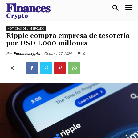
𝐅𝐢𝐧𝐚𝐧𝐜𝐞𝐬
𝐂𝐫𝐲𝐩𝐭𝐨
NOTICIAS DEL MERCADO
Ripple compra empresa de tesorería
por USD 1.000 millones
October 17, 2025
0
Por
Financescrypto