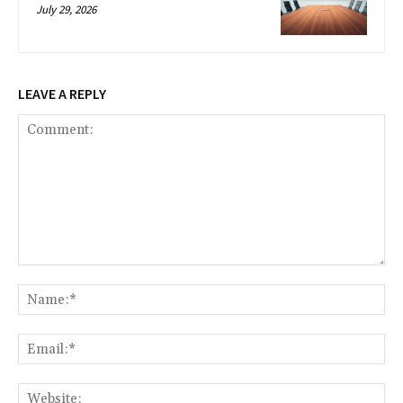
July 29, 2026
LEAVE A REPLY
Comment:
Na
Ema
Web