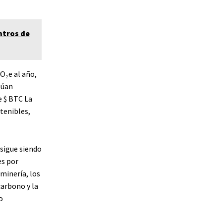
ntros de
O₂e al año,
túan
e
$ BTC
La
tenibles,
sigue siendo
es por
 minería, los
carbono y la
o