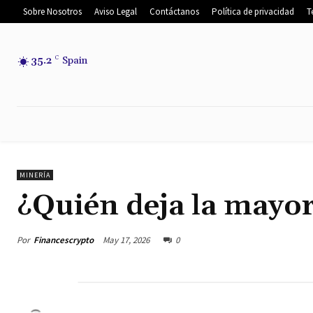
Sobre Nosotros
Aviso Legal
Contáctanos
Política de privacidad
T
35.2
C
Spain
INICIO
NOTICIAS
NOTICIAS DEL
MINERÍA
¿Quién deja la mayor
Por
Financescrypto
May 17, 2026
0