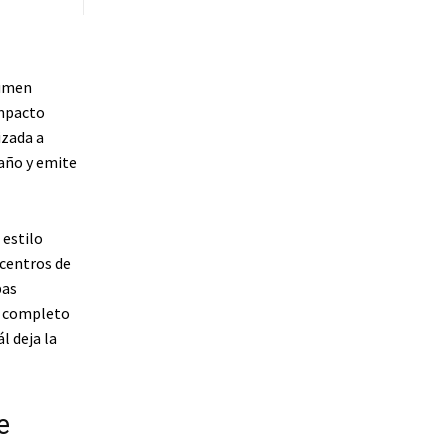
sumen
impacto
izada a
 año y emite
 estilo
centros de
bas
o completo
l deja la
e