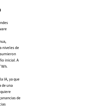
o
andes
ware
s
nua,
 niveles de
onsumieron
 inicial. A
 TWh.
la IA, ya que
a de una
equiere
 ganancias de
cias