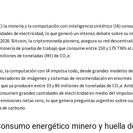
C
) la minería y la computación con inteligencia sintético (IA) con
dades de electricidad, lo que generó un intenso debate sobre su 
2026. Bitcoin, la criptomoneda pionera, asegura su red descentral
 minería de prueba de trabajo que consume entre 150 y 170 TWh al
millones de toneladas (Mt) de CO₂e.
o, la computación con IA impulsa todo, desde grandes modelos de
neradores de imágenes y sistemas de recomendación en enormes 
 que ya producen entre 33 y 80 millones de toneladas de CO₂e. Am
onsumen grandes cantidades de electricidad en medio del impuls
s emisiones netas cero, lo que genera preguntas urgentes sobre cuá
a de carbono.
onsumo energético minero y huella d