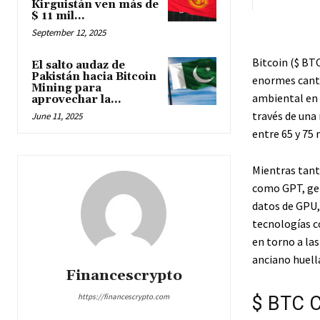
Kirguistán ven más de
$ 11 mil...
September 12, 2025
Bitcoin (
$ BT
El salto audaz de
Pakistán hacia Bitcoin
enormes canti
Mining para
ambiental en 
aprovechar la...
través de una
June 11, 2025
entre 65 y 75 
Mientras tant
como GPT, ge
datos de GPU,
tecnologías c
en torno a la
anciano huell
Financescrypto
https://financescrypto.com
$ BTC
C