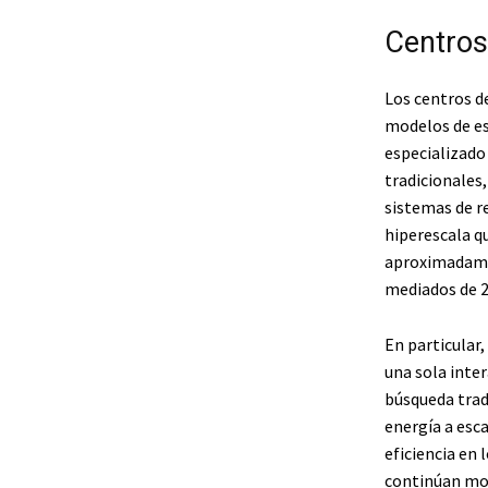
Centros
Los centros d
modelos de es
especializado
tradicionales,
sistemas de r
hiperescala q
aproximadamen
mediados de 2
En particular,
una sola inte
búsqueda trad
energía a esca
eficiencia en 
continúan mod