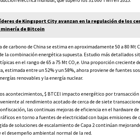
líderes de Kingsport City avanzan en la regulación de los ce
 minería de Bitcoin
la de carbono de China se estima en aproximadamente 50 a 80 Mt C
e la combinación energética supuesta. Estudio más detallados si
típicas en el rango de 65 a 75 Mt CO₂e. Una proporción creciente d
a, estimada entre un 52% y un 58%, ahora proviene de fuentes sos
energías renovables y la energía nuclear.
tos acontecimientos,
$ BTC
El impacto energético por transacción 
veniente al rendimiento acotado de cerca de de siete transaccion
onfiscación, las continuas mejoras de eficiencia en el hardware de
áficos en torno a fuentes de electricidad con bajas emisiones de 
gida de soluciones de escalamiento de Capa 2 continúan mejorand
 el desempeño ambiental normal de la red.