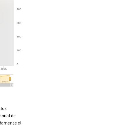
elos
anual de
adamente el