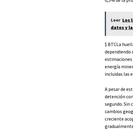
Leer
Los 
datos y la
$ BTC
La huel
dependiendo d
estimaciones 
energía miner
incluidas las 
A pesar de es
detención con
segundo. Sin c
cambios geogr
creciente aco
gradualmente