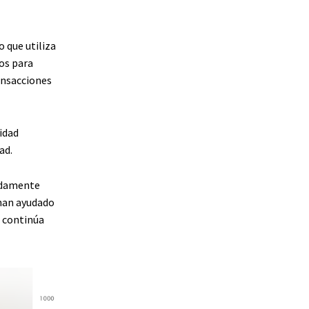
 que utiliza
dos para
ransacciones
idad
ad.
madamente
 han ayudado
 continúa