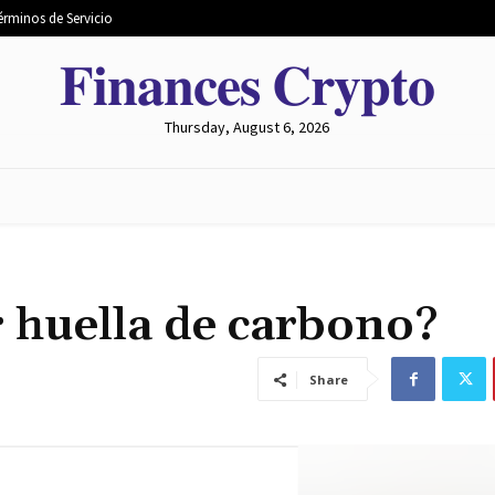
érminos de Servicio
𝐅𝐢𝐧𝐚𝐧𝐜𝐞𝐬 𝐂𝐫𝐲𝐩𝐭𝐨
Thursday, August 6, 2026
 MERCADO
MINERÍA
INTERCAMBIO
METAVERSO
 huella de carbono?
Share