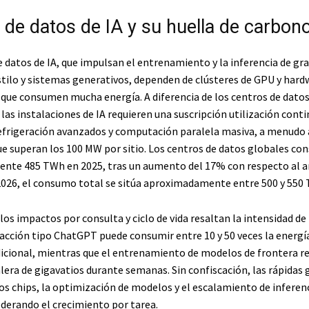
 de datos de IA y su huella de carbon
e datos de IA, que impulsan el entrenamiento y la inferencia de gr
tilo y sistemas generativos, dependen de clústeres de GPU y hard
 que consumen mucha energía. A diferencia de los centros de dato
 las instalaciones de IA requieren una suscripción utilización conti
efrigeración avanzados y computación paralela masiva, a menudo a
ue superan los 100 MW por sitio. Los centros de datos globales c
te 485 TWh en 2025, tras un aumento del 17% con respecto al año
026, el consumo total se sitúa aproximadamente entre 500 y 550
 los impactos por consulta y ciclo de vida resaltan la intensidad de 
racción tipo ChatGPT puede consumir entre 10 y 50 veces la energí
icional, mientras que el entrenamiento de modelos de frontera r
lera de gigavatios durante semanas. Sin confiscación, las rápidas
los chips, la optimización de modelos y el escalamiento de inferen
erando el crecimiento por tarea.