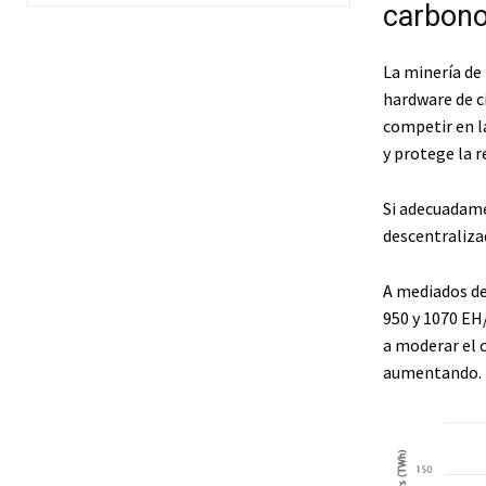
carbon
La minería de
hardware de ci
competir en la
y protege la 
Si adecuadame
descentraliza
A mediados d
950 y 1070 EH
a moderar el 
aumentando.